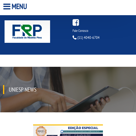
MENU
HOME
Fale Conosco
(11) 4040-6704
A FACULDADE
A UNIESP S.A.
QUEM SOMOS
UNIESP NEWS
ESTÁGIOS
INFRAESTRUTURA
BIBLIOTECA