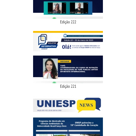
CONTATO
Edição 222
IMPRENSA
TRABALHE CONOSCO
OUVIDORIA
Edição 221