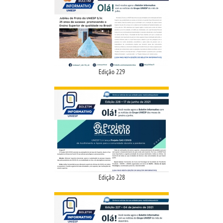
CPA
CPSA
PROUNI
Edição 229
CURSOS
BACHARELADOS
LICENCIATURAS
TECNOLÓGICOS
Edição 228
VESTIBULAR