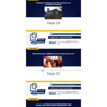
REPOSITÓRIO
MANUAIS
Edição 224
REGIMENTOS
DISCENTES
LOGIN
WEBMAIL
Edição 223
PORTAL DE ALUNOS
PORTAL DE PROFESSORES/ACADÊMICO
UNIESP