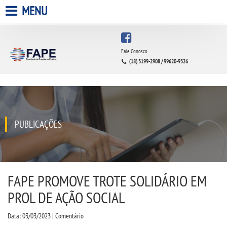
MENU
HOME
Fale Conosco
(18) 3199-2908 / 99620-9326
A FACULDADE
A UNIESP S.A.
QUEM SOMOS
PUBLICAÇÕES
INFRAESTRUTURA
BIBLIOTECA
FAPE PROMOVE TROTE SOLIDÁRIO EM
PROL DE AÇÃO SOCIAL
CPA
Data: 03/03/2023 | Comentário