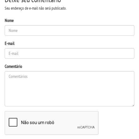
Seu endereço de e-mail não será publicado.
CERTIFICADOS
Nome
PORTARIAS
E-mail
RESOLUÇÕES CONSU
TCC
Comentário
LOGIN
WEBMAIL
PORTAL DE ALUNOS
PORTAL DE PROFESSORES/ACADÊMICO