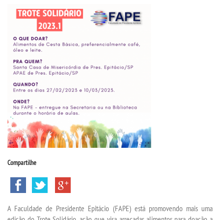
CPSA
PROUNI
CURSOS
BACHARELADOS
LICENCIATURAS
TECNOLÓGICOS
Compartilhe
VESTIBULAR
INSCREVA-SE
A Faculdade de Presidente Epitácio (FAPE) está promovendo mais uma
edição do Trote Solidário, ação que visa arrecadar alimentos para doação a
TRANSFERÊNCIA