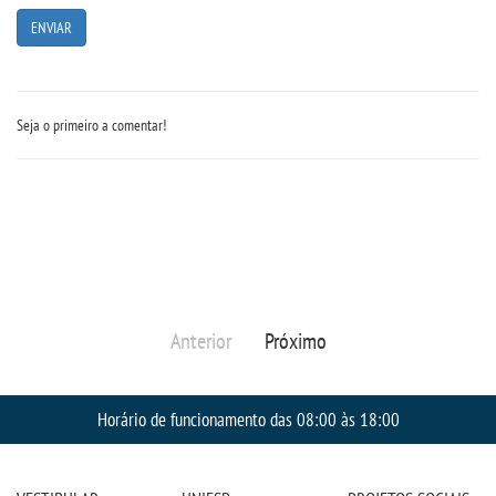
UNIESP
CONTATO
Seja o primeiro a comentar!
IMPRENSA
TRABALHE CONOSCO
OUVIDORIA
Anterior
Próximo
Horário de funcionamento das 08:00 às 18:00