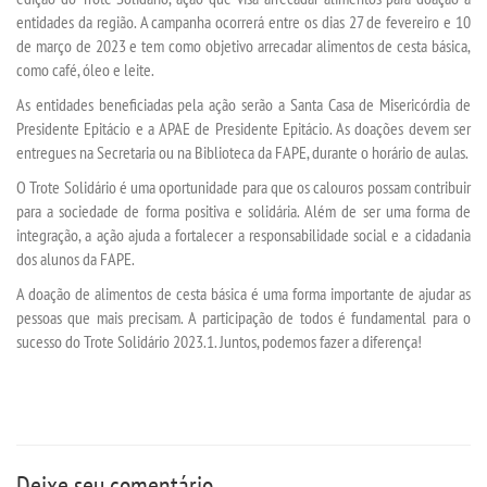
entidades da região. A campanha ocorrerá entre os dias 27 de fevereiro e 10
de março de 2023 e tem como objetivo arrecadar alimentos de cesta básica,
SEGUNDA GRADUAÇÃO
como café, óleo e leite.
As entidades beneficiadas pela ação serão a Santa Casa de Misericórdia de
MATRÍCULA
Presidente Epitácio e a APAE de Presidente Epitácio. As doações devem ser
entregues na Secretaria ou na Biblioteca da FAPE, durante o horário de aulas.
EDITAL
O Trote Solidário é uma oportunidade para que os calouros possam contribuir
para a sociedade de forma positiva e solidária. Além de ser uma forma de
integração, a ação ajuda a fortalecer a responsabilidade social e a cidadania
EDITAL - ADENDO 1
dos alunos da FAPE.
A doação de alimentos de cesta básica é uma forma importante de ajudar as
PUBLICAÇÕES
pessoas que mais precisam. A participação de todos é fundamental para o
sucesso do Trote Solidário 2023.1. Juntos, podemos fazer a diferença!
DESTAQUES
UNIESP NEWS
REPOSITÓRIO
Deixe seu comentário