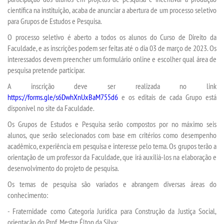
científica na instituição, acaba de anunciar a abertura de um processo seletivo
para Grupos de Estudos e Pesquisa.
SEGUNDA GRADUAÇÃO
O processo seletivo é aberto a todos os alunos do Curso de Direito da
Faculdade, e as inscrições podem ser feitas até o dia 03 de março de 2023. Os
MATRÍCULA
interessados devem preencher um formulário online e escolher qual área de
pesquisa pretende participar.
EDITAL
A inscrição deve ser realizada no link
https://forms.gle/s6DwhXnUxBaM755d6
e os editais de cada Grupo está
disponível no site da Faculdade.
EDITAL - ADENDO 1
Os Grupos de Estudos e Pesquisa serão compostos por no máximo seis
alunos, que serão selecionados com base em critérios como desempenho
PUBLICAÇÕES
acadêmico, experiência em pesquisa e interesse pelo tema. Os grupos terão a
orientação de um professor da Faculdade, que irá auxiliá-los na elaboração e
DESTAQUES
desenvolvimento do projeto de pesquisa.
Os temas de pesquisa são variados e abrangem diversas áreas do
UNIESP NEWS
conhecimento:
- Fraternidade como Categoria Jurídica para Construção da Justiça Social,
REPOSITÓRIO
orientação do Prof. Mestre Élton da Silva;