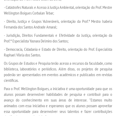
- Catástrofes Naturais e Acesso à Justiça Ambiental, orientação do Prof. Mestre
CERTIFICADOS
Wellington Boigues Corbalan Tebar;
- Direito, Justiça e Grupos Vulneráveis, orientação da Prof.ª Mestra Isabela
PORTARIAS
Fernanda dos Santos Andrade Amaral;
- Jurisdição, Direitos Fundamentais e Efetividade da Justiça, orientação da
RESOLUÇÕES CONSU
Prof.ª Especialista Yasnara Delmiro dos Santos;
- Democracia, Cidadania e Estado de Direito, orientação do Prof. Especialista
TCC
Raphael Vilela dos Santos.
Os Grupos de Estudos e Pesquisa terão acesso a recursos da faculdade, como
biblioteca, laboratórios e periódicos. Além disso, os projetos de pesquisa
LOGIN
poderão ser apresentados em eventos acadêmicos e publicados em revistas
científicas.
WEBMAIL
Para o Prof. Wellington Boigues, a iniciativa é uma oportunidade para que os
alunos possam desenvolver habilidades de pesquisa e contribuir para o
PORTAL DE ALUNOS
avanço do conhecimento em suas áreas de interesse. "Estamos muito
animados com essa iniciativa e esperamos que os alunos possam aproveitar
essa oportunidade para desenvolver seus talentos e fazer contribuições
PORTAL DE PROFESSORES/ACADÊMICO