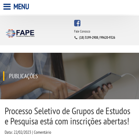
MENU
HOME
Fale Conosco
(18) 3199-2908 / 99620-9326
A FACULDADE
A UNIESP S.A.
QUEM SOMOS
PUBLICAÇÕES
INFRAESTRUTURA
BIBLIOTECA
Processo Seletivo de Grupos de Estudos
e Pesquisa está com inscrições abertas!
CPA
Data: 22/02/2023 | Comentário