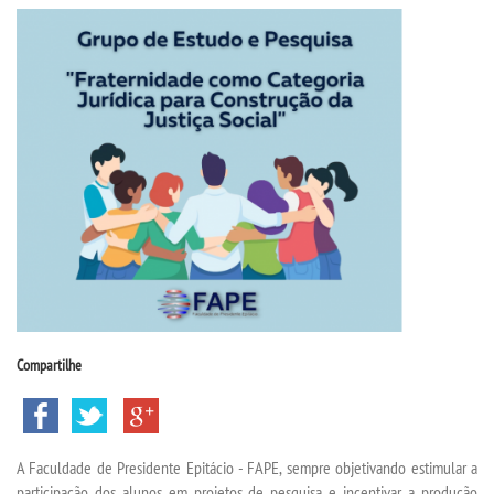
CPSA
PROUNI
CURSOS
BACHARELADOS
LICENCIATURAS
TECNOLÓGICOS
Compartilhe
VESTIBULAR
INSCREVA-SE
A Faculdade de Presidente Epitácio - FAPE, sempre objetivando estimular a
participação dos alunos em projetos de pesquisa e incentivar a produção
TRANSFERÊNCIA