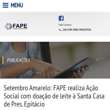
MENU
HOME
Fale Conosco
(18) 3199-2908 / 99620-9326
A FACULDADE
A UNIESP S.A.
QUEM SOMOS
PUBLICAÇÕES
INFRAESTRUTURA
BIBLIOTECA
Setembro Amarelo: FAPE realiza Ação
Social com doação de leite à Santa Casa
CPA
de Pres. Epitácio