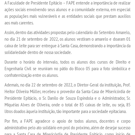
A Faculdade de Presidente Epitácio – FAPE entende a importância de realizar
ações sociais envolvendo seus alunos e a comunidade externa, em especial
as populações mais vulneráveis e as entidades sociais que prestam auxílios
SEGUNDA GRADUAÇÃO
aos mais carentes.
Assim, dentro das atividades propostas pelo calendário do Setembro Amarelo,
MATRÍCULA
no dia 21 de setembro de 2022, os alunos vestiram o amarelo e doaram 01
caixa de leite para ser entregue à Santa Casa, demonstrando a importância da
EDITAL
solidariedade dentro de nossa sociedade.
Durante o horário do intervalo, todos os alunos dos cursos de Direito e
EDITAL - ADENDO 1
Engenharia Civil se reuniram no pátio do Bloco 05 para a foto simbólica e
confraternização entre os alunos.
PUBLICAÇÕES
Ademais, no dia 22 de setembro de 2022, o Diretor-Geral da instituição, Prof.
Heitor Oliveira Müller, recebeu o provedor da Santa Casa de Misericórdia de
Presidente Epitácio, o Sr. Danilo de Souza Espíndola e o Administrador, Sr.
DESTAQUES
Miquéias Alves de Oliveira, onde o total de 85 caixas de leite, ou seja, 85
litros doados àquela instituição, tão importante para a sociedade epitaciana.
UNIESP NEWS
Por fim, a FAPE agradece o apoio de todos alunos, docentes e corpo
administrativo pelo ato solidário em prol do próximo, além de desejar sucesso
REPOSITÓRIO
para a Santa Casa de Misericórdia de Presidente Epitácio, como início de