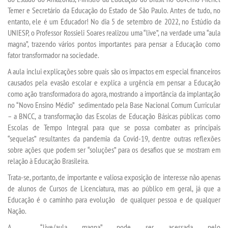
Temer e Secretário da Educação do Estado de São Paulo. Antes de tudo, no
entanto, ele é um Educador! No dia 5 de setembro de 2022, no Estúdio da
SEGUNDA GRADUAÇÃO
UNIESP, o Professor Rossieli Soares realizou uma “live”, na verdade uma “aula
magna”, trazendo vários pontos importantes para pensar a Educação como
MATRÍCULA
fator transformador na sociedade.
A aula inclui explicações sobre quais são os impactos em especial financeiros
causados pela evasão escolar e explica a urgência em pensar a Educação
EDITAL
como ação transformadora do agora, mostrando a importância da implantação
no “Novo Ensino Médio” sedimentado pela Base Nacional Comum Curricular
EDITAL - ADENDO 1
– a BNCC, a transformação das Escolas de Educação Básicas públicas como
Escolas de Tempo Integral para que se possa combater as principais
“sequelas” resultantes da pandemia da Covid-19, dentre outras reflexões
PUBLICAÇÕES
sobre ações que podem ser “soluções” para os desafios que se mostram em
relação à Educação Brasileira.
DESTAQUES
Trata-se, portanto, de importante e valiosa exposição de interesse não apenas
de alunos de Cursos de Licenciatura, mas ao público em geral, já que a
UNIESP NEWS
Educação é o caminho para evolução de qualquer pessoa e de qualquer
Nação.
REPOSITÓRIO
A “live/aula magna” pode ser acessada pelo