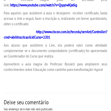
link
:
https://www.youtube.com/watch?v=QqqewKja6lg
CERTIFICADOS
Para aqueles que assistirem à aula e desejarem receber certificado, basta
acessar o link a seguir, fazer a inscrição e, realizando um breve questionário,
obter o certificado:
PORTARIAS
http://www.cbcon.com.br/tecedu/servlet/Controller?
cmd=abririnscricao&idCurso=2201
RESOLUÇÕES CONSU
Aos alunos que assistirem à Live, ela poderá valer como atividade
complementar se o documento comprobatório (certificado) for apresentado
TCC
ao Coordenador do Curso que realiza.
Aproveitem a aula magna do Professor Rossieli para ampliarem seus
LOGIN
conhecimentos sobre Educação como caminho para transformação! Agora!
WEBMAIL
PORTAL DE ALUNOS
Deixe seu comentário
PORTAL DE PROFESSORES/ACADÊMICO
Seu endereço de e-mail não será publicado.