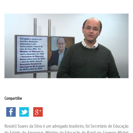
CPSA
PROUNI
CURSOS
BACHARELADOS
LICENCIATURAS
TECNOLÓGICOS
Compartilhe
VESTIBULAR
INSCREVA-SE
Rossieli Soares da Silva é um advogado brasileiro, foi Secretário de Educação
do Estado do Amazonas, Ministro da Educação do Brasil no Governo Michel
TRANSFERÊNCIA