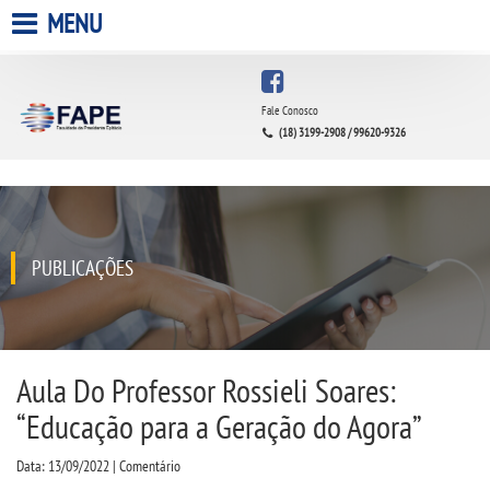
MENU
HOME
Fale Conosco
(18) 3199-2908 / 99620-9326
A FACULDADE
A UNIESP S.A.
QUEM SOMOS
PUBLICAÇÕES
INFRAESTRUTURA
BIBLIOTECA
Aula Do Professor Rossieli Soares:
“Educação para a Geração do Agora”
CPA
Data: 13/09/2022 | Comentário