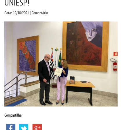
UNIESP!
CPSA
Data: 19/10/2021 | Comentário
PROUNI
CURSOS
BACHARELADOS
LICENCIATURAS
TECNOLÓGICOS
VESTIBULAR
INSCREVA-SE
Compartilhe
TRANSFERÊNCIA