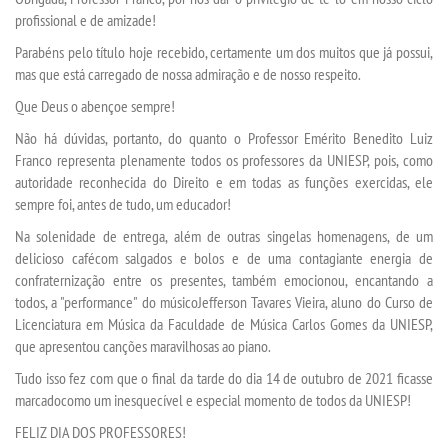
profissional e de amizade!
CERTIFICADOS
Parabéns pelo título hoje recebido, certamente um dos muitos que já possui,
mas que está carregado de nossa admiração e de nosso respeito.
PORTARIAS
Que Deus o abençoe sempre!
Não há dúvidas, portanto, do quanto o
Professor Emérito
Benedito Luiz
RESOLUÇÕES CONSU
Franco representa plenamente todos os professores da UNIESP, pois,
como
autoridade reconhecida do Direito e
em todas as funções exercidas
,
ele
sempre
foi, antes de tudo, um educador
!
TCC
Na solenidade de entrega
,
além de
outras singelas homenagens
, de um
delicioso café
com salgados e bolos e de
uma contagiante
energia
de
LOGIN
confraternização entre os presentes,
també
m emocionou, encantando a
todos
, a "performance" do
músico
Jefferson Tavares Vieira
, aluno do Curso de
WEBMAIL
Licenciatura em Música da Faculdade de Música Carlos Gomes da UNIESP,
que apresentou canções maravilhosas ao piano.
PORTAL DE ALUNOS
Tudo isso
fez com que o final da tarde do dia 14 de outubro de 2021 ficasse
marcad
o
como um inesqu
e
cível e especial momento de todos da UNIESP!
PORTAL DE PROFESSORES/ACADÊMICO
FELIZ DIA DOS PROFESSORES!