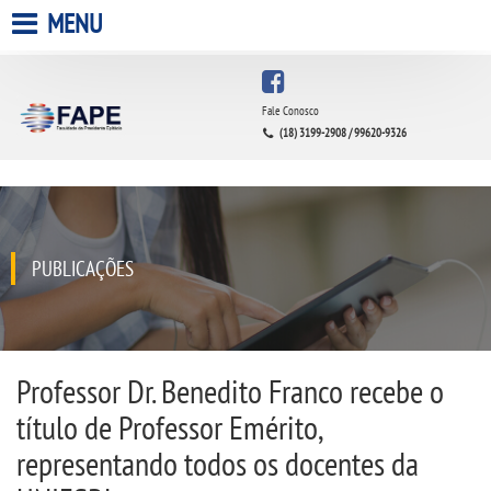
MENU
HOME
Fale Conosco
(18) 3199-2908 / 99620-9326
A FACULDADE
A UNIESP S.A.
QUEM SOMOS
PUBLICAÇÕES
INFRAESTRUTURA
BIBLIOTECA
Professor Dr. Benedito Franco recebe o
título de Professor Emérito,
CPA
representando todos os docentes da