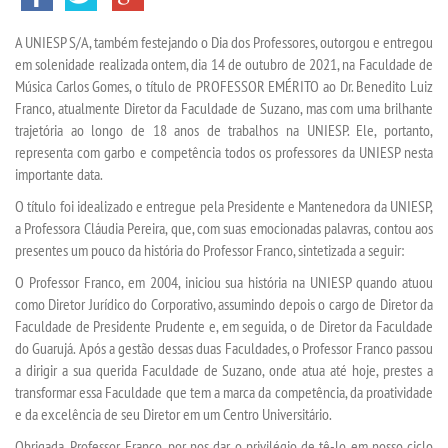
A UNIESP
S/A
,
também
festejando o
Dia dos Professores
, outorgou e entregou
SEGUNDA GRADUAÇÃO
em solenidade realizada ontem, dia 14 de outubro de 2021, na Faculdade de
Música Carlos Gomes, o
título de PROFESSOR EMÉRITO
ao
Dr. Benedito Luiz
MATRÍCULA
Franco
, atualmente Diretor da Faculdade de Suzano, mas com uma brilhante
trajetória ao longo de 18 anos de trabalhos na UNIESP. Ele, portanto,
representa com garbo e competência todos os professores da UNIESP nesta
EDITAL
importa
n
te data.
O título foi
idealizado
e
entregue pela Presidente e Mantenedora da UNIESP,
EDITAL - ADENDO 1
a Professora Cláudia Pereira
,
que,
com
suas
emocionadas
palavras
,
contou aos
presentes um pouco
da história do Professor Franco
, sintetizada a seguir
:
PUBLICAÇÕES
O Professor Franco, em 2004, iniciou sua história na UNIESP quando atuou
como Diretor Jurídico do Corporativo, assumindo depois o cargo de Diretor da
Faculdade de Presidente Prudente e, em seguida,
o de Diretor
da Faculdade
DESTAQUES
do Guarujá.
Após
a gestão d
essas duas Faculdades, o Professor Franco passou
a dirigir a sua querida Faculdade de Suzano
,
onde atua até hoje, prestes a
UNIESP NEWS
transformar essa Faculdade que tem a marca da competência, da proatividade
e da excelência de seu Diretor em um Centro Universitário.
REPOSITÓRIO
Obrigada, Professor Franco, por nos dar o privilégio de tê-lo em nosso ciclo