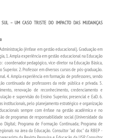
 SUL – UM CASO TRISTE DO IMPACTO DAS MUDANÇAS
a
 Administração (ênfase em gestão educacional). Graduação em
gia, 1. Ampla experiência em gestão educacional na Educação
o: coordenador pedagógico, vice-diretor na Educação Básica,
no Superior. 2. Professor em diversos cursos de pós-graduação.
nal. 4. Ampla experiência em formação de professores, sendo
ão continuada de professores da rede pública e privada. 5.
cimento, renovação de reconhecimento, credenciamento e
ulação e supervisão do Ensino Superior, presencial e EaD. 6.
institucionais, pelo planejamento estratégico e organização
 educacionais sempre com ênfase na gestão acadêmica e no
ção de programas de responsabilidade social (Universidade da
ão Digital; Programa de Formação Continuada; Programa de
 regionais na àrea da Educação. Consultor "ad doc" da RBEP -
parecerista da Revista Pesquisa e Educação da USP. Consultor