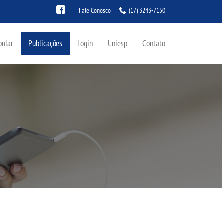
Fale Conosco
(17) 3243-7150
bular
Publicações
Login
Uniesp
Contato