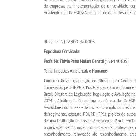
de empresas na implementação de universidade corp
Acadêmica da UNIESP S/A com o título de Professor Emé
Bloco II: ENTRANDO NA RODA
Expositora Convidada:
Profa. Ms. Flávia Petra Melara Benatti
(15 MINUTOS)
Tema:
Impactos Ambientais e Humanos
Curriculo:
Possui graduação em Direito pelo Centro Un
Empresarial pelo INPG e Pós Graduada em Auditoria e 
Brasil. Diretora de Legislação, Regulação e Avaliação 
2024) . Atualmente Consultora acadêmica da UNIESP 
Avaliadores do Sinaes - BASis. Tenho amplo conhecime
de regimento, estatuto, PDI, PDI, PPCs, projeto de aut
de uma Instituição de Ensino. Ampla experiência em fo
organização de formação continuada de professores d
reconhecimento, renovação de reconhecimento, cre