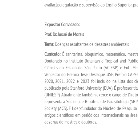
avaliação, regulação e supervisão do Ensino Superior, pr
Expositor Convidado:
Prof. Dr. Josué de Morais
Tema
: Doenças resultantes de desastres ambientais
Currículo:
É sanitarista, bioquímico, matemático, mest
Doutorado no Instituto Butantan e Tropical and Public
Ciências do Estado de São Paulo (ACIESP) e Full Mem
Vencedor do Prêmio Tese Destaque USP, Prêmio CAPES
2020, 2021, 2022 e 2023 foi incluído na lista dos c
publicado pela Stanford University (EUA). É professor t
(UNIESP). Atualmente também exerce o cargo de Diretor
representa a Sociedade Brasileira de Parasitologia (S
Society (ACS). É líder/fundador do Núcleo de Pesquis
artigos científicos em periódicos internacionais na áre
dezenas de mestres e doutores.