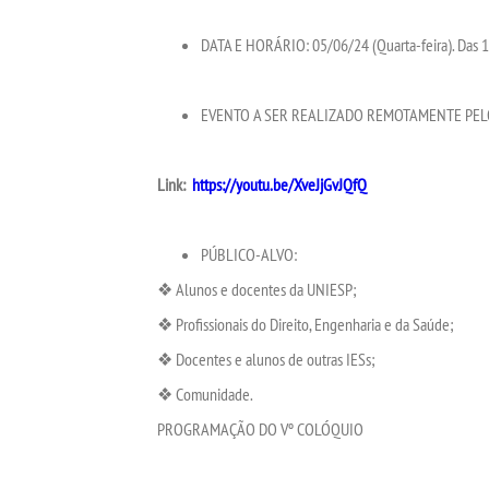
DATA E HORÁRIO: 05/06/24 (Quarta-feira). Das 1
EVENTO A SER REALIZADO REMOTAMENTE PE
Link:
https://youtu.be/XveJjGvJQfQ
PÚBLICO-ALVO:
❖ Alunos e docentes da UNIESP;
❖ Profissionais do Direito, Engenharia e da Saúde;
❖ Docentes e alunos de outras IESs;
❖ Comunidade.
PROGRAMAÇÃO DO Vº COLÓQUIO