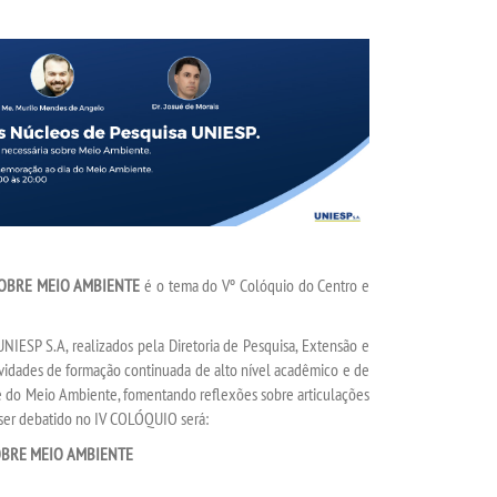
SOBRE MEIO AMBIENTE
é o tema do Vº Colóquio do Centro e
NIESP S.A, realizados pela Diretoria de Pesquisa, Extensão e
tividades de formação continuada de alto nível acadêmico e de
o e do Meio Ambiente, fomentando reflexões sobre articulações
 ser debatido no IV COLÓQUIO será:
OBRE MEIO AMBIENTE