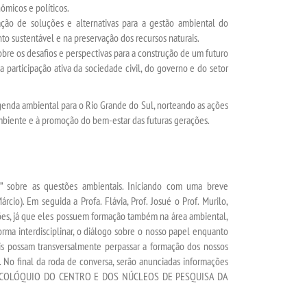
ômicos e políticos.
ão de soluções e alternativas para a gestão ambiental do
 sustentável e na preservação dos recursos naturais.
bre os desafios e perspectivas para a construção de um futuro
 participação ativa da sociedade civil, do governo e do setor
genda ambiental para o Rio Grande do Sul, norteando as ações
mbiente e à promoção do bem-estar das futuras gerações.
 sobre as questões ambientais. Iniciando com uma breve
rcio). Em seguida a Profa. Flávia, Prof. Josué o Prof. Murilo,
xões, já que eles possuem formação também na área ambiental,
orma interdisciplinar, o diálogo sobre o nosso papel enquanto
s possam transversalmente perpassar a formação dos nossos
. No final da roda de conversa, serão anunciadas informações
O Vº COLÓQUIO DO CENTRO E DOS NÚCLEOS DE PESQUISA DA