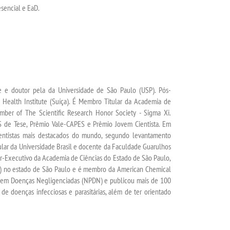
esencial e EaD.
re e doutor pela da Universidade de São Paulo (USP). Pós-
 Health Institute (Suíça). É Membro Titular da Academia de
ber of The Scientific Research Honor Society - Sigma Xi.
 de Tese, Prêmio Vale-CAPES e Prêmio Jovem Cientista. Em
ientistas mais destacados do mundo, segundo levantamento
itular da Universidade Brasil e docente da Faculdade Guarulhos
-Executivo da Academia de Ciências do Estado de São Paulo,
BP) no estado de São Paulo e é membro da American Chemical
a em Doenças Negligenciadas (NPDN) e publicou mais de 100
a de doenças infecciosas e parasitárias, além de ter orientado