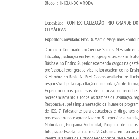
Bloco I: INICIANDO A RODA
Exposição:
CONTEXTUALIZAÇÃO: RIO GRANDE DO
CLIMÁTICAS
Expositor Convidado: Prof. Dr.
Márcio Magalhães Fontour
Currículo: Doutorado em Ciências Sociais. Mestrado em
Filosofia, graduação em Pedagogia, graduação em Teolo
Básica e no Ensino Superior exercendo cargos na gestã
professor, diretor geral e vice-reitor acadêmico no Ensi
3. Membro do Basis INEP/MEC como avaliador Institucio
responsável pela capacitação e organização de formaç
Experiência nos processos de autorização, reconhe
recredenciamento e todos os trâmites de avaliação, reg
Responsável pela implementação de inúmeros programas 
de IES. 7. Palestrante para educadores e dirigentes
processo ensino e aprendizagem. 8. Experiência na cria
Maturidade; Programa Ambiental, Programa de Inclus
Integração Escola-família etc. 9. Colunista em Jornais
Revista Brasileira de Estudos Pedagógicos (INEP/MEC), 