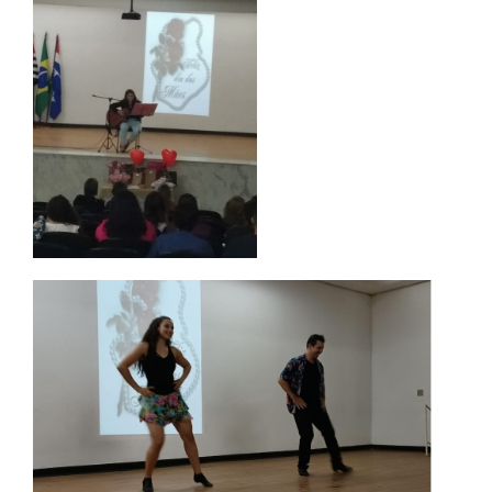
UNIESP NEWS
BOLETINS
REPOSITÓRIO
TCC
MANUAIS
REGIMENTOS
REGULAMENTOS
PPC