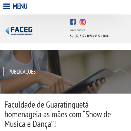
MENU
HOME
Fale Conosco
A FACULDADE
(12) 3123-4870 / 99221-1866
A UNIESP S.A.
QUEM SOMOS
PUBLICAÇÕES
INFRAESTRUTURA
BIBLIOTECA
Faculdade de Guaratinguetá
homenageia as mães com “Show de
CPA
Música e Dança”!