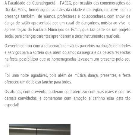
A Faculdade de Guaratinguetá – FACEG, por ocasião das comemorações do
Dia das Mães, homenageou as mães da cidade e da região, inclusive com a
presença também de alunos, professores e colaboradores, com show de
TRANSFERÊNCIA
dança de salão apresentada por um casal de dançarinos, música ao vivo e
apresentação da Fanfarra Municipal de Potim, que faz parte de um projeto
SEGUNDA GRADUAÇÃO
social para crianças carentes aprenderem a tocar instrumentos musicais.
O evento contou com a colaboração de vários parceiros na doação de brindes
MATRÍCULA
e serviços para o sorteio que, além do amor, da alegria e da beleza recebidos
na festa, possibilitou que as homenageadas levassem um presente pelo seu
EDITAL
dia.
Foi uma noite agradável, pois além de música, dança, presentes, a festa
ofereceu um delicioso lanche para todos.
PUBLICAÇÕES
Os alunos, com o evento, puderam confraternizar com suas mães e com os
demais convidados, e comemorar com emoção e carinho essa data tão
DESTAQUES
especial!
REVISTAS ELETRÔNICAS
REVISTA CIÊNCIA CONTEMPORÂNEA