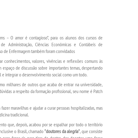
ams – O amor é contagioso”, para os alunos dos cursos de
 de Administração, Ciências Econômicas e Contábeis de
urso de Enfermagem também foram convidados
ar conhecimentos, valores, vivências e reflexões comuns às
r um espaço de discussão sobre importantes temas, despertando
ual e integrar o desenvolvimento social como um todo.
mo milhares de outros que acaba de entrar na universidade,
 dúvidas a respeito da formação profissional, seu nome é Patch
zer maravilhas e ajudar a curar pessoas hospitalizadas, mas
icina tradicional.
nto que, depois, acabou por se espalhar por todo o território
inclusive o Brasil, chamado
"doutores da alegria"
, que consiste