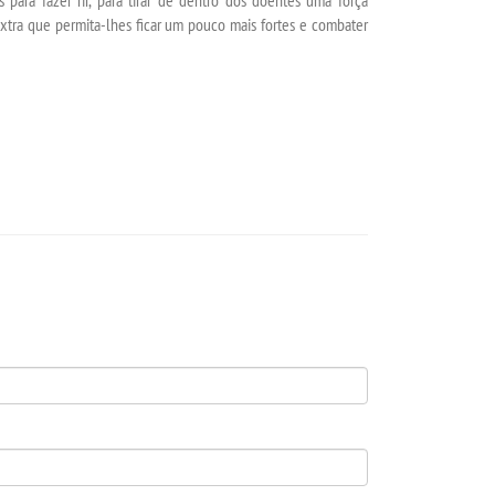
 para fazer rir, para tirar de dentro dos doentes uma força
xtra que permita-lhes ficar um pouco mais fortes e combater