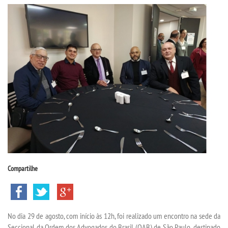
CPA
CPSA
PROUNI
CURSOS
BACHARELADOS
LICENCIATURAS
Compartilhe
TECNOLÓGICOS
VESTIBULAR
No dia 29 de agosto, com início às 12h, foi realizado um encontro na sede da
Seccional da Ordem dos Advogados do Brasil (OAB) de São Paulo, destinado
INSCREVA-SE