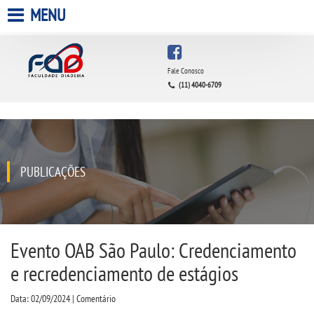
MENU
HOME
Fale Conosco
(11) 4040-6709
A FACULDADE
A UNIESP S.A.
QUEM SOMOS
PUBLICAÇÕES
ESTÁGIOS
INFRAESTRUTURA
Evento OAB São Paulo: Credenciamento
e recredenciamento de estágios
BIBLIOTECA
Data: 02/09/2024 | Comentário