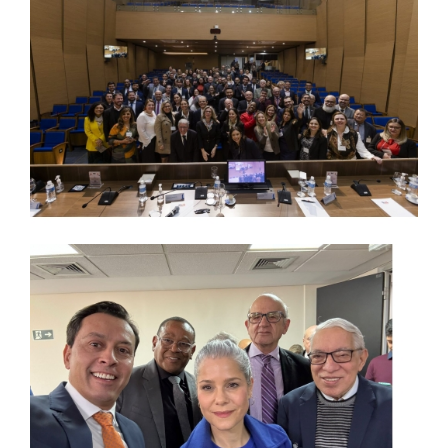
LOGIN
WEBMAIL
PORTAL DE ALUNOS
PORTAL DE PROFESSORES/ACADÊMICO
UNIESP
CONTATO
IMPRENSA
TRABALHE CONOSCO