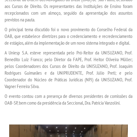
aos Cursos de Direito. Os representantes das Instituições de Ensino foram
recepcionados com um almoço, seguido da apresentação dos assuntos
TRANSFERÊNCIA
previstos na pauta.
O principal tema discutido foi o novo provimento do Conselho Federal da
SEGUNDA GRADUAÇÃO
OAB, que estabelece diretrizes para o credenciamento e recredenciamento
de estágios, além da implementação de um novo sistema integrado e digital.
MATRÍCULA
A Uniesp S.A. esteve representada pelo Pró-Reitor da UNISUZANO, Prof.
Benedito Luiz Franco; pelo Diretor da FAPE, Prof. Heitor Oliveira Müller;
pelos Coordenadores dos Cursos de Direito da UNISUZANO, Prof. Joaquim
EDITAL
Rodrigues Guimarães e da UNIPRUDENTE, Prof. Júlio Preti; e pelo
Coordenador do Núcleo de Práticas Jurídicas (NPJ) da UNISUZANO, Prof.
EDITAL - ADENDO 1
Vagner Ferreira Silva.
O evento contou com a presença de diversos presidentes de comissões da
PUBLICAÇÕES
OAB-SP, bem como da presidência da Seccional, Dra. Patrícia Vanzolini.
DESTAQUES
UNIESP NEWS