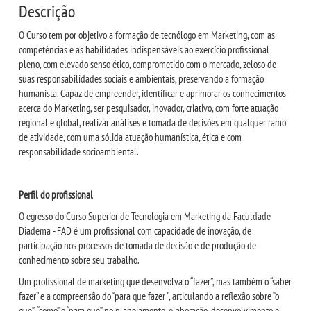
Descrição
LOGIN
O Curso tem por objetivo a formação de tecnólogo em Marketing, com as
competências e as habilidades indispensáveis ao exercício profissional
pleno, com elevado senso ético, comprometido com o mercado, zeloso de
WEBMAIL
suas responsabilidades sociais e ambientais, preservando a formação
humanista. Capaz de empreender, identificar e aprimorar os conhecimentos
PORTAL DE ALUNOS
acerca do Marketing, ser pesquisador, inovador, criativo, com forte atuação
regional e global, realizar análises e tomada de decisões em qualquer ramo
de atividade, com uma sólida atuação humanística, ética e com
PORTAL DE PROFESSORES/ACADÊMICO
responsabilidade socioambiental.
UNIESP
Perfil do profissional
O egresso do Curso Superior de Tecnologia em Marketing da Faculdade
CONTATO
Diadema - FAD é um profissional com capacidade de inovação, de
participação nos processos de tomada de decisão e de produção de
conhecimento sobre seu trabalho.
IMPRENSA
Um profissional de marketing que desenvolva o “fazer”, mas também o “saber
fazer” e a compreensão do “para que fazer ”, articulando a reflexão sobre “o
TRABALHE CONOSCO
que”, “como” e “para que” no planejamento, elaboração, desenvolvimento e