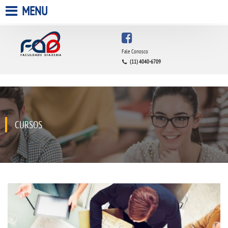
MENU
HOME
Fale Conosco
(11) 4040-6709
A FACULDADE
A UNIESP S.A.
QUEM SOMOS
CURSOS
ESTÁGIOS
INFRAESTRUTURA
BIBLIOTECA