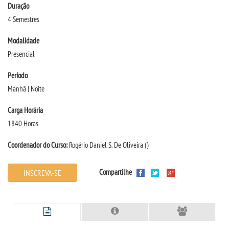
Duração
4 Semestres
TRANSFERÊNCIA
Modalidade
Presencial
SEGUNDA GRADUAÇÃO
Período
MATRÍCULA
Manhã | Noite
Carga Horária
EDITAL
1840 Horas
EDITAL - ADENDO 1
Coordenador do Curso:
Rogério Daniel S. De Oliveira
()
PUBLICAÇÕES
Compartilhe
INSCREVA-SE
DESTAQUES
UNIESP NEWS