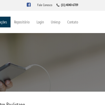
Fale Conosco
(11) 4040-6709
ações
Repositório
Login
Uniesp
Contato
tro Paulistano