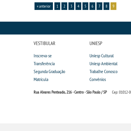
« anterior
1
2
3
4
5
6
7
8
9
VESTIBULAR
UNIESP
Inscreva-se
Uniesp Cultural
Transferência
Uniesp Ambiental
Segunda Graduação
Trabalhe Conosco
Matrícula
Convênios
Rua Alvares Penteado, 216 - Centro - São Paulo / SP
Cep: 01012-