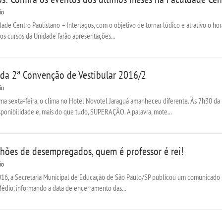
io
ade Centro Paulistano – Interlagos, com o objetivo de tornar lúdico e atrativo o horár
s cursos da Unidade farão apresentações...
da 2ª Convenção de Vestibular 2016/2
io
a sexta-feira, o clima no Hotel Novotel Jaraguá amanheceu diferente. Às 7h30 da
sponibilidade e, mais do que tudo, SUPERAÇÃO. A palavra, mote...
lhões de desempregados, quem é professor é rei!
io
16, a Secretaria Municipal de Educação de São Paulo/SP publicou um comunicado r
édio, informando a data de encerramento das...