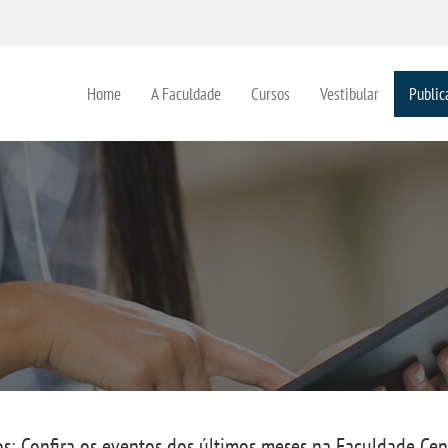
Home
A Faculdade
Cursos
Vestibular
Public
os: Confira os eventos dos últimos meses na Faculdade Cen