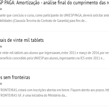
 PAGA: Amortização - análise final do cumprimento das r
io
e que concluiu o curso, como participante do UNIESP PAGA, deverá solicitar antes d
lidades (Clausula Terceira do Contrato de Garantia) para fins de...
is de vinte mil tablets
io
 vinte mil tablets aos alunos que ingressaram, entre 2011 e março de 2014, por 
benefício concedido pela UNIESP aos alunos, ingressantes na IES entre 2011 e...
s sem fronteiras
io
ONTEIRAS, estará com inscrições abertas em breve. Fiquem atento aos prazos. htt
RONTEIRAS IsF, é uma iniciativa do Ministério da...