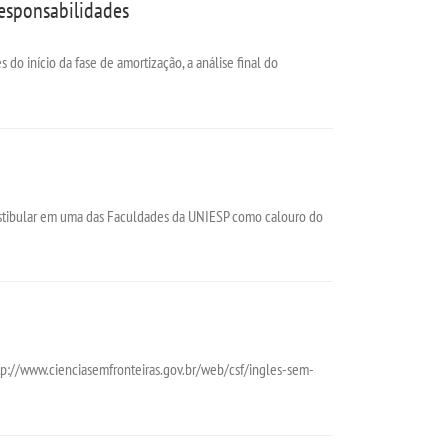
esponsabilidades
o início da fase de amortização, a análise final do
vestibular em uma das Faculdades da UNIESP como calouro do
p://www.cienciasemfronteiras.gov.br/web/csf/ingles-sem-