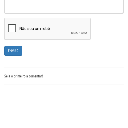
REPOSITÓRIO
MANUAIS
REGULAMENTOS
REGIMENTOS
RELATÓRIOS
Seja o primeiro a comentar!
CPA
PPC
PLANOS