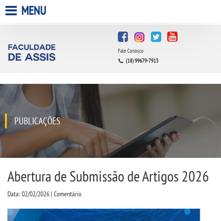
MENU
HOME
Fale Conosco
A FACULDADE
(18) 99679-7913
A UNIESP S.A.
QUEM SOMOS
PUBLICAÇÕES
INFRAESTRUTURA
BIBLIOTECA
Abertura de Submissão de Artigos 2026
Data: 02/02/2026 | Comentário
CPA