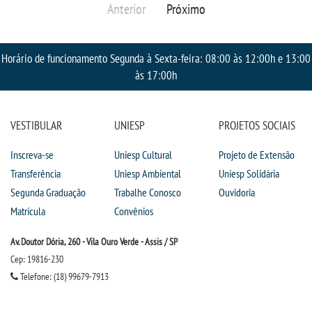
Anterior
Próximo
RESOLUÇÕES
Horário de funcionamento Segunda à Sexta-feira: 08:00 às 12:00h e 13:00
RELATOS
às 17:00h
LOGIN
VESTIBULAR
UNIESP
PROJETOS SOCIAIS
WEBMAIL
Inscreva-se
Uniesp Cultural
Projeto de Extensão
Transferência
Uniesp Ambiental
Uniesp Solidária
PORTAL DE ALUNOS
Segunda Graduação
Trabalhe Conosco
Ouvidoria
Matrícula
Convênios
PORTAL DE PROFESSORES/ACADÊMICO
Av. Doutor Dória, 260 - Vila Ouro Verde - Assis / SP
UNIESP
Cep: 19816-230
Telefone: (18) 99679-7913
CONTATO