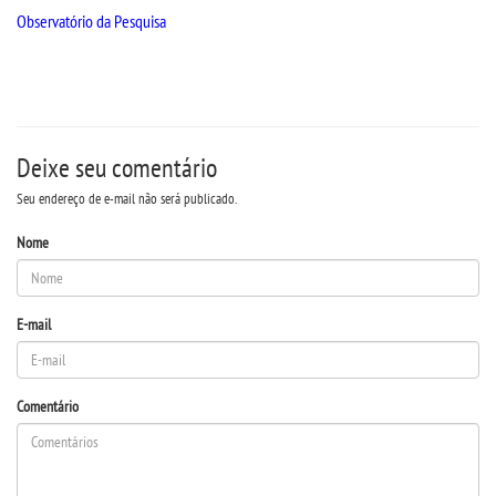
Observatório da Pesquisa
SEGUNDA GRADUAÇÃO
MATRÍCULA
Deixe seu comentário
EDITAL
Seu endereço de e-mail não será publicado.
PUBLICAÇÕES
Nome
DESTAQUES
E-mail
REVISTAS ELETRÔNICAS
Comentário
REVISTA TRANSVERSAL
UNIESP NEWS