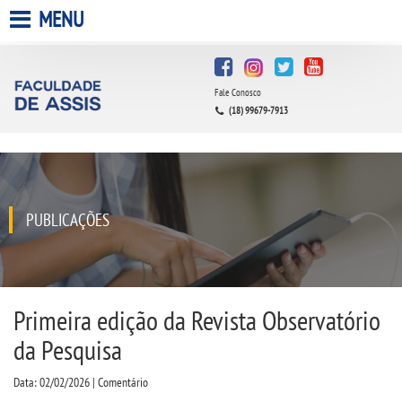
MENU
HOME
Fale Conosco
A FACULDADE
(18) 99679-7913
A UNIESP S.A.
QUEM SOMOS
PUBLICAÇÕES
INFRAESTRUTURA
BIBLIOTECA
Primeira edição da Revista Observatório
da Pesquisa
CPA
Data: 02/02/2026 | Comentário