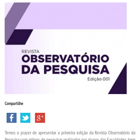
CPSA
PROUNI
CURSOS
BACHARELADOS
LICENCIATURAS
TECNOLÓGICOS
Compartilhe
VESTIBULAR
INSCREVA-SE
Temos o prazer de apresentar a primeira edição da Revista Observatório da
Pesquisa com artigos de pesquisas realizadas por alunos das Faculdades, bem
TRANSFERÊNCIA