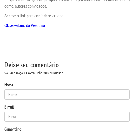
como, autores convidados.
Acesse o link para conferir os artigos
SEGUNDA GRADUAÇÃO
Observatório da Pesquisa
MATRÍCULA
EDITAL
Deixe seu comentário
PUBLICAÇÕES
Seu endereço de e-mail não será publicado.
DESTAQUES
Nome
REVISTAS ELETRÔNICAS
E-mail
REVISTA TRANSVERSAL
Comentário
UNIESP NEWS