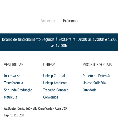
RESOLUÇÕES
Anterior
Próximo
RELATOS
LOGIN
Horário de funcionamento Segunda à Sexta-feira: 08:00 às 12:00h e 13:00
às 17:00h
WEBMAIL
VESTIBULAR
UNIESP
PROJETOS SOCIAIS
PORTAL DE ALUNOS
Inscreva-se
Uniesp Cultural
Projeto de Extensão
PORTAL DE PROFESSORES/ACADÊMICO
Transferência
Uniesp Ambiental
Uniesp Solidária
Segunda Graduação
Trabalhe Conosco
Ouvidoria
UNIESP
Matrícula
Convênios
Av. Doutor Dória, 260 - Vila Ouro Verde - Assis / SP
CONTATO
Cep: 19816-230