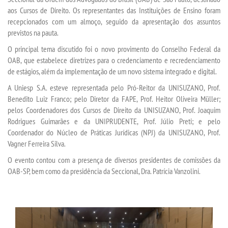
aos Cursos de Direito. Os representantes das Instituições de Ensino foram
recepcionados com um almoço, seguido da apresentação dos assuntos
SEGUNDA GRADUAÇÃO
previstos na pauta.
O principal tema discutido foi o novo provimento do Conselho Federal da
MATRÍCULA
OAB, que estabelece diretrizes para o credenciamento e recredenciamento
de estágios, além da implementação de um novo sistema integrado e digital.
EDITAL
A Uniesp S.A. esteve representada pelo Pró-Reitor da UNISUZANO, Prof.
Benedito Luiz Franco; pelo Diretor da FAPE, Prof. Heitor Oliveira Müller;
pelos Coordenadores dos Cursos de Direito da UNISUZANO, Prof. Joaquim
PUBLICAÇÕES
Rodrigues Guimarães e da UNIPRUDENTE, Prof. Júlio Preti; e pelo
Coordenador do Núcleo de Práticas Jurídicas (NPJ) da UNISUZANO, Prof.
DESTAQUES
Vagner Ferreira Silva.
O evento contou com a presença de diversos presidentes de comissões da
REVISTAS ELETRÔNICAS
OAB-SP, bem como da presidência da Seccional, Dra. Patrícia Vanzolini.
REVISTA TRANSVERSAL
UNIESP NEWS