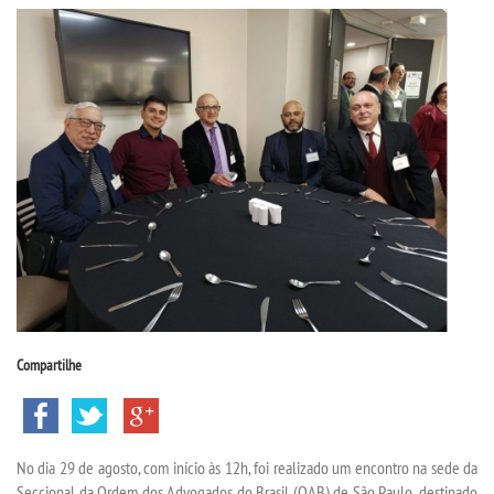
CPSA
PROUNI
CURSOS
BACHARELADOS
LICENCIATURAS
TECNOLÓGICOS
Compartilhe
VESTIBULAR
INSCREVA-SE
No dia 29 de agosto, com início às 12h, foi realizado um encontro na sede da
Seccional da Ordem dos Advogados do Brasil (OAB) de São Paulo, destinado
TRANSFERÊNCIA