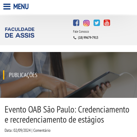
MENU
HOME
Fale Conosco
A FACULDADE
(18) 99679-7913
A UNIESP S.A.
QUEM SOMOS
PUBLICAÇÕES
INFRAESTRUTURA
BIBLIOTECA
Evento OAB São Paulo: Credenciamento
e recredenciamento de estágios
CPA
Data: 02/09/2024 | Comentário