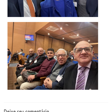
RESOLUÇÕES
RELATOS
LOGIN
WEBMAIL
PORTAL DE ALUNOS
PORTAL DE PROFESSORES/ACADÊMICO
UNIESP
CONTATO
Deixe seu comentário