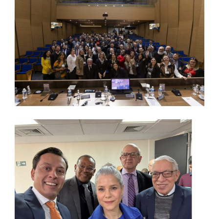
REPOSITÓRIO
MANUAIS
REGULAMENTOS
REGIMENTOS
RELATÓRIOS
CPA
PPC
PLANOS