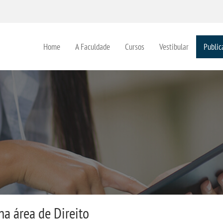
Home
A Faculdade
Cursos
Vestibular
Public
na área de Direito