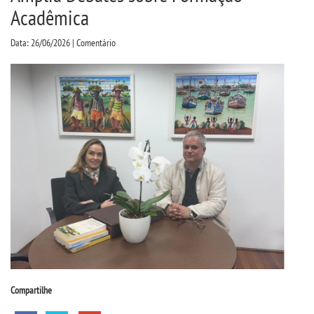
CPSA
Acadêmica
Data: 26/06/2026 | Comentário
PROUNI
CURSOS
BACHARELADOS
LICENCIATURAS
TECNOLÓGICOS
VESTIBULAR
INSCREVA-SE
Compartilhe