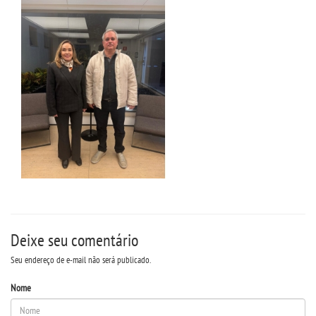
LOGIN
WEBMAIL
PORTAL DE ALUNOS
PORTAL DE PROFESSORES/ACADÊMICO
UNIESP
CONTATO
Deixe seu comentário
IMPRENSA
Seu endereço de e-mail não será publicado.
TRABALHE CONOSCO
Nome
OUVIDORIA