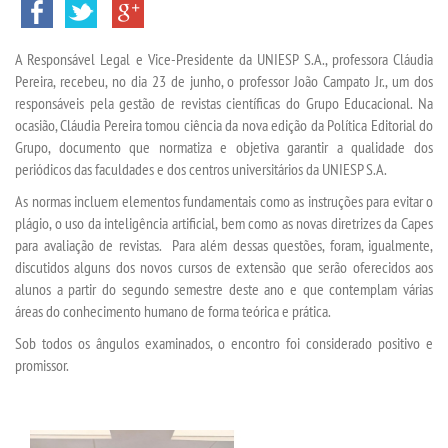
TRANSFERÊNCIA
A Responsável Legal e Vice-Presidente da UNIESP S.A., professora Cláudia
SEGUNDA GRADUAÇÃO
Pereira, recebeu, no dia 23 de junho, o professor João Campato Jr., um dos
responsáveis pela gestão de revistas científicas do Grupo Educacional. Na
MATRÍCULA
ocasião, Cláudia Pereira tomou ciência da nova edição da Política Editorial do
Grupo, documento que normatiza e objetiva garantir a qualidade dos
periódicos das faculdades e dos centros universitários da UNIESP S.A.
EDITAL
As normas incluem elementos fundamentais como as instruções para evitar o
plágio, o uso da inteligência artificial, bem como as novas diretrizes da Capes
PUBLICAÇÕES
para avaliação de revistas. Para além dessas questões, foram, igualmente,
discutidos alguns dos novos cursos de extensão que serão oferecidos aos
DESTAQUES
alunos a partir do segundo semestre deste ano e que contemplam várias
áreas do conhecimento humano de forma teórica e prática.
UNIESP NEWS
Sob todos os ângulos examinados, o encontro foi considerado positivo e
promissor.
BLOG CONEXÃO UNIESP