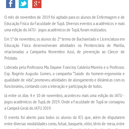
TRANSFERÊNCIA
O mês de novembro de 2019 foi agitado para os alunos de Enfermagem e de
SEGUNDA GRADUAÇÃO
Educação Física da Faculdade de Tupã. Diversos eventos a acadêmicos e mais
uma edição do JATU- jogos acadêmicos de Tupã, foram realizados.
MATRÍCULA
Em 1° de novembro, os alunos do 2º termo de Bacharelado e Licenciatura em
Educação Física desenvolveram atividades na Penitenciária de Marília,
EDITAL
relacionadas a Campanha Novembro Azul, de prevenção ao Câncer de
Próstata.
PUBLICAÇÕES
Liderada pela Professora Ma. Dayane Franciny Caldeira Moreira e o Professor.
Esp. Rogério Augusto Gomes, a campanha “Saúde do homem-ergonomia e
qualidade de vida”, promoveu atividades de alongamento e dinâmicas com os
DESTAQUES
funcionários, contando com a interação e participação de todos.
Já entre os dias 4 e 10 de novembro, aconteceu mais uma edição do JATU -
UNIESP NEWS
jogos acadêmicos de Tupã, de 2019. Onde a Faculdade de Tupã se consagrou
a Campeã Geral do JATU 2019.
BLOG CONEXÃO UNIESP
O evento foi aberto para todos os alunos da IES que, além de disputarem
entre diversas modalidades como, futsal, basquete, vôlei, tênis de mesa, entre