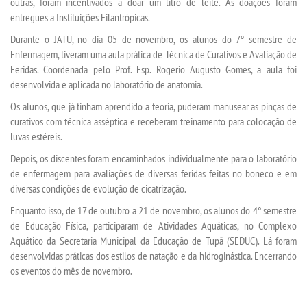
LOGIN
outras, foram incentivados a doar um litro de leite. As doações foram
entregues a Instituições Filantrópicas.
Durante o JATU, no dia 05 de novembro, os alunos do 7º semestre de
WEBMAIL
Enfermagem, tiveram uma aula prática de
Técnica de Curativos e Avaliação de
Feridas.
Coordenada pelo Prof. Esp. Rogerio Augusto Gomes, a aula foi
PORTAL DE ALUNOS
desenvolvida e aplicada no laboratório de anatomia.
Os alunos, que já tinham aprendido a teoria, puderam manusear as pinças de
PORTAL DE PROFESSORES/ACADÊMICO
curativos com técnica asséptica e receberam treinamento para colocação de
luvas estéreis.
UNIESP
Depois, os discentes foram encaminhados individualmente para o laboratório
de enfermagem para avaliações de diversas feridas feitas no boneco e em
diversas condições de evolução de cicatrização.
CONTATO
Enquanto isso, de 17 de outubro a 21 de novembro, os alunos do 4° semestre
de Educação Física, participaram de Atividades Aquáticas, no Complexo
IMPRENSA
Aquático da Secretaria Municipal da Educação de Tupã (SEDUC). Lá foram
desenvolvidas práticas dos estilos de natação e da hidroginástica. Encerrando
TRABALHE CONOSCO
os eventos do mês de novembro.
OUVIDORIA