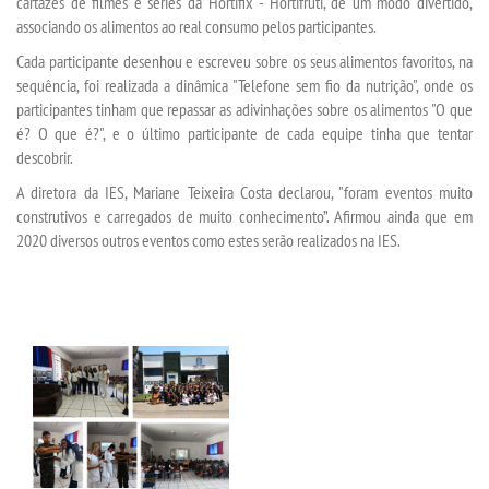
cartazes de filmes e séries da Hortifix - Hortifruti, de um modo divertido,
LOGIN
associando os alimentos ao real consumo pelos participantes.
Cada participante desenhou e escreveu sobre os seus alimentos favoritos, na
WEBMAIL
sequência, foi realizada a dinâmica "Telefone sem fio da nutrição", onde os
participantes tinham que repassar as adivinhações sobre os alimentos "O que
PORTAL DE ALUNOS
é? O que é?", e o último participante de cada equipe tinha que tentar
descobrir.
PORTAL DE PROFESSORES/ACADÊMICO
A diretora da IES, Mariane Teixeira Costa declarou, "foram eventos muito
construtivos e carregados de muito conhecimento”. Afirmou ainda que em
2020 diversos outros eventos como estes serão realizados na IES.
UNIESP
CONTATO
IMPRENSA
TRABALHE CONOSCO
OUVIDORIA