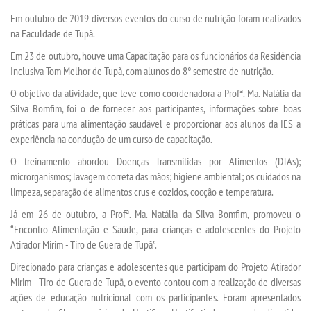
TRANSFERÊNCIA
Em outubro de 2019 diversos eventos do curso de nutrição foram realizados
na Faculdade de Tupã.
SEGUNDA GRADUAÇÃO
Em 23 de outubro, houve uma Capacitação para os funcionários da Residência
Inclusiva Tom Melhor de Tupã, com alunos do 8° semestre de nutrição.
MATRÍCULA
O objetivo da atividade, que teve como coordenadora a Profª. Ma. Natália da
Silva Bomfim, foi o de fornecer aos participantes, informações sobre boas
EDITAL
práticas para uma alimentação saudável e proporcionar aos alunos da IES a
experiência na condução de um curso de capacitação.
PUBLICAÇÕES
O treinamento abordou Doenças Transmitidas por Alimentos (DTAs);
microrganismos; lavagem correta das mãos; higiene ambiental; os cuidados na
limpeza, separação de alimentos crus e cozidos, cocção e temperatura.
DESTAQUES
Já em 26 de outubro, a Profª. Ma. Natália da Silva Bomfim, promoveu o
“Encontro Alimentação e Saúde, para crianças e adolescentes do Projeto
UNIESP NEWS
Atirador Mirim - Tiro de Guera de Tupã”.
Direcionado para crianças e adolescentes que participam do Projeto Atirador
BLOG CONEXÃO UNIESP
Mirim - Tiro de Guera de Tupã, o evento contou com a realização de diversas
ações de educação nutricional com os participantes. Foram apresentados