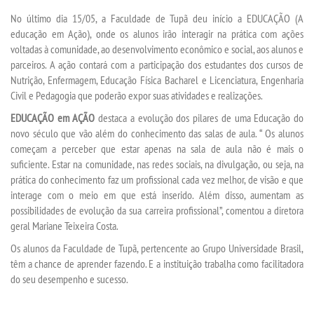
TRANSFERÊNCIA
No último dia 15/05, a Faculdade de Tupã deu início a EDUCAÇÃO (A
educação em Ação), onde os alunos irão interagir na prática com ações
SEGUNDA GRADUAÇÃO
voltadas à comunidade, ao desenvolvimento econômico e social, aos alunos e
parceiros. A ação contará com a participação dos estudantes dos cursos de
Nutrição, Enfermagem, Educação Física Bacharel e Licenciatura, Engenharia
MATRÍCULA
Civil e Pedagogia que poderão expor suas atividades e realizações.
EDUCAÇÃO em AÇÃO
destaca a evolução dos pilares de uma Educação do
EDITAL
novo século que vão além do conhecimento das salas de aula. “ Os alunos
começam a perceber que estar apenas na sala de aula não é mais o
PUBLICAÇÕES
suficiente. Estar na comunidade, nas redes sociais, na divulgação, ou seja, na
prática do conhecimento faz um profissional cada vez melhor, de visão e que
interage com o meio em que está inserido. Além disso, aumentam as
DESTAQUES
possibilidades de evolução da sua carreira profissional”, comentou a diretora
geral Mariane Teixeira Costa.
UNIESP NEWS
Os alunos da Faculdade de Tupã, pertencente ao Grupo Universidade Brasil,
têm a chance de aprender fazendo. E a instituição trabalha como facilitadora
BLOG CONEXÃO UNIESP
do seu desempenho e sucesso.