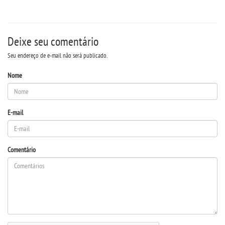
LOGIN
WEBMAIL
Deixe seu comentário
PORTAL DE ALUNOS
Seu endereço de e-mail não será publicado.
Nome
PORTAL DE PROFESSORES/ACADÊMICO
UNIESP
E-mail
CONTATO
Comentário
IMPRENSA
TRABALHE CONOSCO
OUVIDORIA