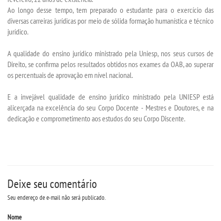
Ao longo desse tempo, tem preparado o estudante para o exercício das
diversas carreiras jurídicas por meio de sólida formação humanística e técnico
INSCREVA-SE
jurídico.
TRANSFERÊNCIA
A qualidade do ensino jurídico ministrado pela Uniesp, nos seus cursos de
Direito, se confirma pelos resultados obtidos nos exames da OAB, ao superar
os percentuais de aprovação em nível nacional.
SEGUNDA GRADUAÇÃO
E a invejável qualidade de ensino jurídico ministrado pela UNIESP está
MATRÍCULA
alicerçada na excelência do seu Corpo Docente - Mestres e Doutores, e na
dedicação e comprometimento aos estudos do seu Corpo Discente.
EDITAL
PUBLICAÇÕES
Deixe seu comentário
DESTAQUES
Seu endereço de e-mail não será publicado.
UNIESP NEWS
Nome