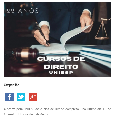
CPA
CPSA
PROUNI
CURSOS
BACHARELADOS
LICENCIATURAS
Compartilhe
TECNOLÓGICOS
MENSALIDADES
A oferta pela UNIESP de cursos de Direito completou, no último dia 18 de
fevereiro, 22 anos de existência.
VESTIBULAR