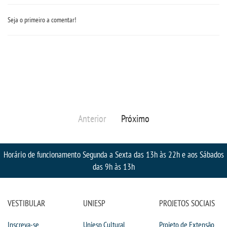
LOGIN
Seja o primeiro a comentar!
WEBMAIL
PORTAL DE ALUNOS
PORTAL DE PROFESSORES/ACADÊMICO
Anterior
Próximo
UNIESP
Horário de funcionamento Segunda a Sexta das 13h às 22h e aos Sábados
CONTATO
das 9h às 13h
IMPRENSA
VESTIBULAR
UNIESP
PROJETOS SOCIAIS
TRABALHE CONOSCO
Inscreva-se
Uniesp Cultural
Projeto de Extensão