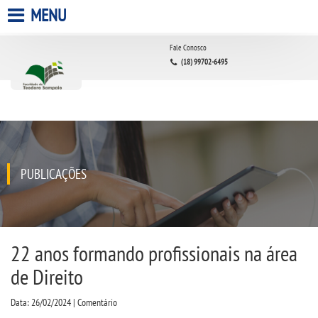
MENU
HOME
Fale Conosco
(18) 99702-6495
A FACULDADE
A UNIESP S.A.
QUEM SOMOS
PUBLICAÇÕES
ESTÁGIOS
INFRAESTRUTURA
22 anos formando profissionais na área
de Direito
BIBLIOTECA
Data: 26/02/2024 | Comentário