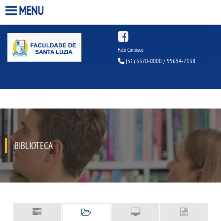
MENU
HOME
Fale Conosco
(31) 3370-0000 / 99654-7138
A FACULDADE
A UNIESP S.A.
QUEM SOMOS
BIBLIOTECA
INFRAESTRUTURA
BIBLIOTECA
CPA