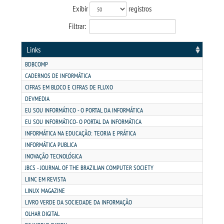
TRANSFERÊNCIA
Exibir
registros
Filtrar:
SEGUNDA GRADUAÇÃO
Links
MATRÍCULA
BDBCOMP
CADERNOS DE INFORMÁTICA
EDITAL
CIFRAS EM BLOCO E CIFRAS DE FLUXO
DEVMEDIA
EU SOU INFORMÁTICO - O PORTAL DA INFORMÁTICA
PUBLICAÇÕES
EU SOU INFORMÁTICO- O PORTAL DA INFORMÁTICA
INFORMÁTICA NA EDUCAÇÃO: TEORIA E PRÁTICA
DESTAQUES
INFORMÁTICA PUBLICA
INOVAÇÃO TECNOLÓGICA
JBCS - JOURNAL OF THE BRAZILIAN COMPUTER SOCIETY
REVISTA REAC
LIINC EM REVISTA
LINUX MAGAZINE
UNIESP NEWS
LIVRO VERDE DA SOCIEDADE DA INFORMAÇÃO
OLHAR DIGITAL