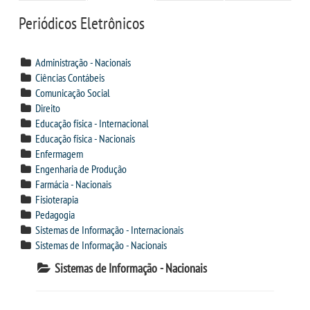
CPSA
Periódicos Eletrônicos
PROUNI
Administração - Nacionais
Ciências Contábeis
CURSOS
Comunicação Social
Direito
Educação física - Internacional
BACHARELADOS
Educação física - Nacionais
Enfermagem
LICENCIATURAS
Engenharia de Produção
Farmácia - Nacionais
Fisioterapia
TECNOLÓGICOS
Pedagogia
Sistemas de Informação - Internacionais
VESTIBULAR
Sistemas de Informação - Nacionais
Sistemas de Informação - Nacionais
INSCREVA-SE