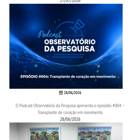
27/07/2026
LOGIN
WEBMAIL
PORTAL DE ALUNOS
PORTAL DE PROFESSORES/ACADÊMICO
UNIESP
CONTATO
28/06/2026
IMPRENSA
O Podcast Observatório da Pesquisa apresenta o episódio #004 –
Transplante de coração em movimento
28/06/2026
TRABALHE CONOSCO
OUVIDORIA