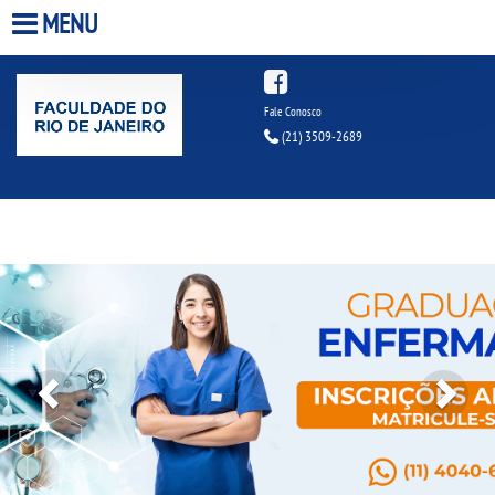
MENU
HOME
Fale Conosco
(21) 3509-2689
A FACULDADE
A UNIESP S.A.
Previous
Next
QUEM SOMOS
INFRAESTRUTURA
BIBLIOTECA
CPA