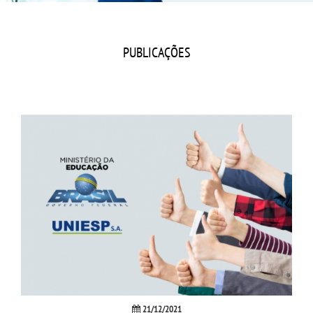
CPSA
PROUNI
PUBLICAÇÕES
CURSOS
BACHARELADOS
LICENCIATURAS
TECNOLÓGICOS
VESTIBULAR
INSCREVA-SE
21/12/2021