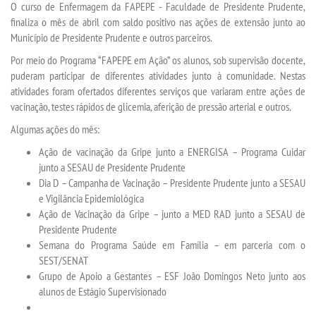
O curso de Enfermagem da FAPEPE - Faculdade de Presidente Prudente,
finaliza o mês de abril com saldo positivo nas ações de extensão junto ao
Município de Presidente Prudente e outros parceiros.
SEGUNDA GRADUAÇÃO
Por meio do Programa “FAPEPE em Ação” os alunos, sob supervisão docente,
puderam participar de diferentes atividades junto à comunidade. Nestas
MATRÍCULA
atividades foram ofertados diferentes serviços que variaram entre ações de
vacinação, testes rápidos de glicemia, aferição de pressão arterial e outros.
EDITAL
Algumas ações do mês:
Ação de vacinação da Gripe junto a ENERGISA – Programa Cuidar
PUBLICAÇÕES
junto a SESAU de Presidente Prudente
Dia D – Campanha de Vacinação – Presidente Prudente junto a SESAU
DESTAQUES
e Vigilância Epidemiológica
Ação de Vacinação da Gripe – junto a MED RAD junto a SESAU de
Presidente Prudente
REVISTAS ELETRÔNICAS
Semana do Programa Saúde em Família – em parceria com o
SEST/SENAT
REVISTA SABER ACADÊMICO
Grupo de Apoio a Gestantes – ESF João Domingos Neto junto aos
alunos de Estágio Supervisionado
PROJETO CEDRO