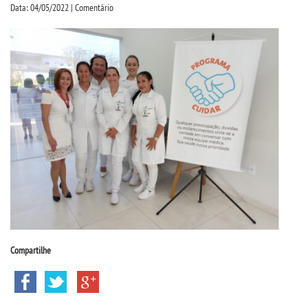
CPSA
Data: 04/05/2022 | Comentário
PROUNI
CURSOS
BACHARELADOS
LICENCIATURAS
TECNOLÓGICOS
VESTIBULAR
Compartilhe
INSCREVA-SE
TRANSFERÊNCIA