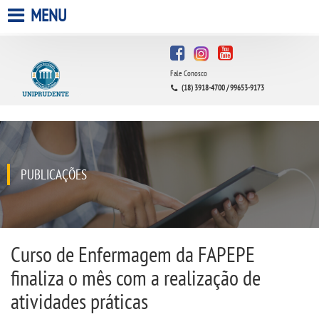
MENU
HOME
Fale Conosco
A UNIPRUDENTE
(18) 3918-4700 / 99653-9173
A UNIESP S.A.
QUEM SOMOS
PUBLICAÇÕES
INFRAESTRUTURA
BIBLIOTECA
Curso de Enfermagem da FAPEPE
finaliza o mês com a realização de
CPA
atividades práticas