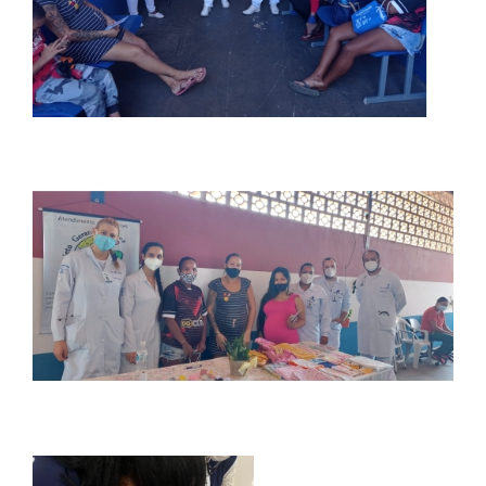
PORTAL DE PROFESSORES/ACADÊMICO
UNIESP
CONTATO
IMPRENSA
TRABALHE CONOSCO
OUVIDORIA