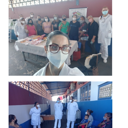
PDI
POLÍTICAS
PORTARIAS
REGIMENTOS
REGULAMENTOS
LOGIN
WEBMAIL
PORTAL DE ALUNOS