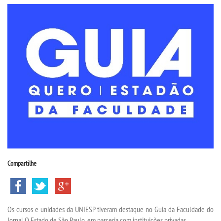
CPSA
PROUNI
CURSOS
BACHARELADOS
LICENCIATURAS
TECNOLÓGICOS
Compartilhe
VESTIBULAR
INSCREVA-SE
Os cursos e unidades da UNIESP tiveram destaque no Guia da Faculdade do
Jornal O Estado de São Paulo, em parceria com instituições privadas.
TRANSFERÊNCIA