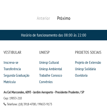
PORTAL DE PROFESSORES/ACADÊMICO
Anterior
Próximo
UNIESP
CONTATO
Horário de funcionamento das 08:00 às 22:00
IMPRENSA
VESTIBULAR
UNIESP
PROJETOS SOCIAIS
TRABALHE CONOSCO
Inscreva-se
Uniesp Cultural
Projeto de Extensão
Transferência
Uniesp Ambiental
Uniesp Solidária
OUVIDORIA
Segunda Graduação
Trabalhe Conosco
Ouvidoria
Matrícula
Convênios
Av. Cel Marcondes, 6093 - Jardim Aeroporto - Presidente Prudente / SP
Cep: 19053-210
Telefone: (18) 3918-4700 / 99653-9173