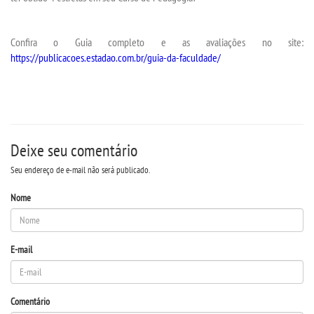
ANAIS EICI
Confira o Guia completo e as avaliações no site:
https://publicacoes.estadao.com.br/guia-da-faculdade/
UNIESP NEWS
BOLETINS
Deixe seu comentário
REPOSITÓRIO
Seu endereço de e-mail não será publicado.
AVALIAÇÕES
Nome
CORPO DOCENTE
E-mail
ESTATUTOS
MANUAIS
Comentário