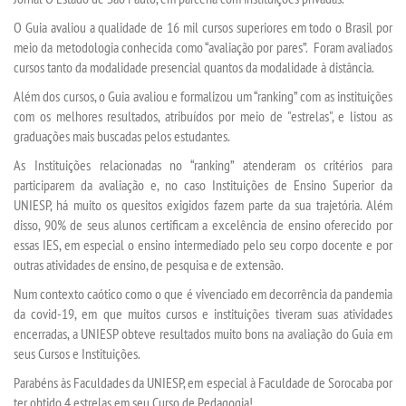
O Guia avaliou a qualidade de 16 mil cursos superiores em todo o Brasil por
meio da metodologia conhecida como “avaliação por pares”. Foram avaliados
SEGUNDA GRADUAÇÃO
cursos tanto da modalidade presencial quantos da modalidade à distância.
Além dos cursos, o Guia avaliou e formalizou um “ranking” com as instituições
MATRÍCULA
com os melhores resultados, atribuídos por meio de "estrelas", e listou as
graduações mais buscadas pelos estudantes.
EDITAL
As Instituições relacionadas no “ranking” atenderam os critérios para
participarem da avaliação e, no caso Instituições de Ensino Superior da
PUBLICAÇÕES
UNIESP, há muito os quesitos exigidos fazem parte da sua trajetória. Além
disso, 90% de seus alunos certificam a excelência de ensino oferecido por
essas IES, em especial o ensino intermediado pelo seu corpo docente e por
DESTAQUES
outras atividades de ensino, de pesquisa e de extensão.
Num contexto caótico como o que é vivenciado em decorrência da pandemia
REVISTAS ELETRÔNICAS
da covid-19, em que muitos cursos e instituições tiveram suas atividades
encerradas, a UNIESP obteve resultados muito bons na avaliação do Guia em
REVISTA SABER ACADÊMICO
seus Cursos e Instituições.
Parabéns às Faculdades da UNIESP, em especial à Faculdade de Sorocaba por
PROJETO CEDRO
ter obtido 4 estrelas em seu Curso de Pedagogia!