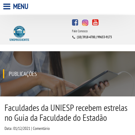
MENU
HOME
Fale Conosco
A UNIPRUDENTE
(18) 3918-4700 / 99653-9173
A UNIESP S.A.
QUEM SOMOS
PUBLICAÇÕES
INFRAESTRUTURA
BIBLIOTECA
Faculdades da UNIESP recebem estrelas
no Guia da Faculdade do Estadão
CPA
Data: 01/12/2021 | Comentário