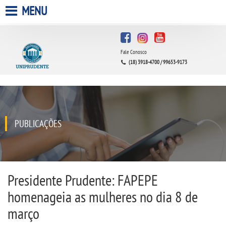
MENU
HOME
Fale Conosco
A UNIPRUDENTE
(18) 3918-4700 / 99653-9173
A UNIESP S.A.
QUEM SOMOS
PUBLICAÇÕES
INFRAESTRUTURA
BIBLIOTECA
Presidente Prudente: FAPEPE
homenageia as mulheres no dia 8 de
CPA
março