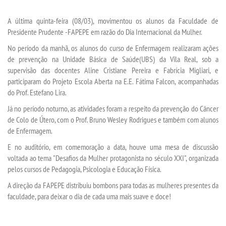
A última quinta-feira (08/03), movimentou os alunos da Faculdade de
SEGUNDA GRADUAÇÃO
Presidente Prudente -FAPEPE em razão do Dia Internacional da Mulher.
No período da manhã, os alunos do curso de Enfermagem realizaram ações
MATRÍCULA
de prevenção na Unidade Básica de Saúde(UBS) da Vila Real, sob a
supervisão das docentes Aline Cristiane Pereira e Fabrícia Migliari, e
participaram do Projeto Escola Aberta na E.E. Fátima Falcon, acompanhadas
EDITAL
do Prof. Estefano Lira.
Já no período noturno, as atividades foram a respeito da prevenção do Câncer
PUBLICAÇÕES
de Colo de Útero, com o Prof. Bruno Wesley Rodrigues e também com alunos
de Enfermagem.
DESTAQUES
E no auditório, em comemoração a data, houve uma mesa de discussão
voltada ao tema "Desafios da Mulher protagonista no século XXI", organizada
REVISTAS ELETRÔNICAS
pelos cursos de Pedagogia, Psicologia e Educação Física.
A direção da FAPEPE distribuiu bombons para todas as mulheres presentes da
REVISTA SABER ACADÊMICO
faculdade, para deixar o dia de cada uma mais suave e doce!
PROJETO CEDRO