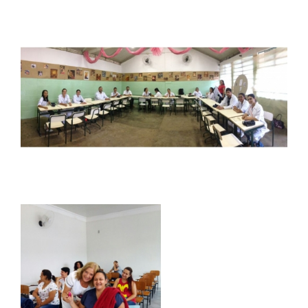
ANAIS EICI
UNIESP NEWS
BOLETINS
REPOSITÓRIO
AVALIAÇÕES
CORPO DOCENTE
ESTATUTOS
MANUAIS