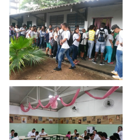
PORTAL DE PROFESSORES/ACADÊMICO
UNIESP
CONTATO
IMPRENSA
TRABALHE CONOSCO
OUVIDORIA