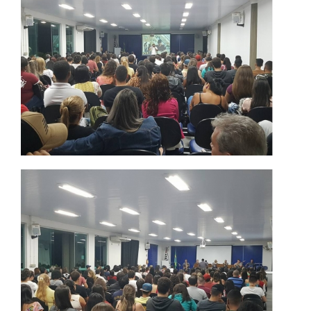
ANAIS EICI
UNIESP NEWS
BOLETINS
REPOSITÓRIO
AVALIAÇÕES
CORPO DOCENTE
ESTATUTOS
MANUAIS