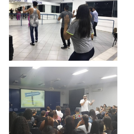
PORTAL DE PROFESSORES/ACADÊMICO
UNIESP
CONTATO
IMPRENSA
TRABALHE CONOSCO
OUVIDORIA