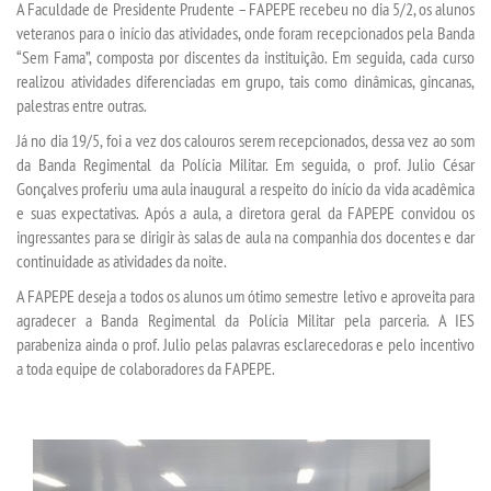
A Faculdade de Presidente Prudente – FAPEPE recebeu no dia 5/2, os alunos
veteranos para o início das atividades, onde foram recepcionados pela Banda
“Sem Fama”, composta por discentes da instituição. Em seguida, cada curso
SEGUNDA GRADUAÇÃO
realizou atividades diferenciadas em grupo, tais como dinâmicas, gincanas,
palestras entre outras.
MATRÍCULA
Já no dia 19/5, foi a vez dos calouros serem recepcionados, dessa vez ao som
da Banda Regimental da Polícia Militar. Em seguida, o prof. Julio César
EDITAL
Gonçalves proferiu uma aula inaugural a respeito do início da vida acadêmica
e suas expectativas. Após a aula, a diretora geral da FAPEPE convidou os
ingressantes para se dirigir às salas de aula na companhia dos docentes e dar
PUBLICAÇÕES
continuidade as atividades da noite.
A FAPEPE deseja a todos os alunos um ótimo semestre letivo e aproveita para
DESTAQUES
agradecer a Banda Regimental da Polícia Militar pela parceria. A IES
parabeniza ainda o prof. Julio pelas palavras esclarecedoras e pelo incentivo
REVISTAS ELETRÔNICAS
a toda equipe de colaboradores da FAPEPE.
REVISTA SABER ACADÊMICO
PROJETO CEDRO