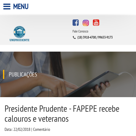
MENU
HOME
Fale Conosco
A UNIPRUDENTE
(18) 3918-4700 / 99653-9173
A UNIESP S.A.
QUEM SOMOS
PUBLICAÇÕES
INFRAESTRUTURA
BIBLIOTECA
Presidente Prudente - FAPEPE recebe
calouros e veteranos
CPA
Data: 22/02/2018 | Comentário