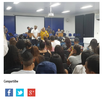
CPSA
PROUNI
CURSOS
BACHARELADOS
LICENCIATURAS
TECNOLÓGICOS
Compartilhe
VESTIBULAR
INSCREVA-SE
TRANSFERÊNCIA