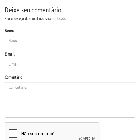
Deixe seu comentário
PDI
Seu endereço de e-mail não será publicado.
POLÍTICAS
Nome
PORTARIAS
E-mail
REGIMENTOS
Comentário
REGULAMENTOS
LOGIN
WEBMAIL
PORTAL DE ALUNOS