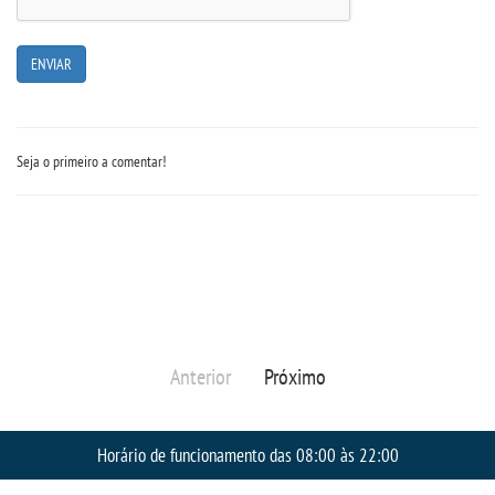
PORTAL DE PROFESSORES/ACADÊMICO
UNIESP
CONTATO
Seja o primeiro a comentar!
IMPRENSA
TRABALHE CONOSCO
OUVIDORIA
Anterior
Próximo
Horário de funcionamento das 08:00 às 22:00