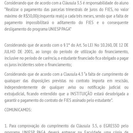
Considerando que de acordo com a Cláusula 3.5 é responsabilidade do aluno
“Realizar o pagamento das parcelas trimestrais de juros do FIES, no valor
máximo de R$50,00(cinquenta reais) a cada três meses, sendo que a falta de
SEGUNDA GRADUAÇÃO
pagamento impossibilitará o aditamento do FIES e o consequente
desligamento do programa UNIESP PAGA”
MATRÍCULA
Considerando que de acordo com o § 1º do Art. 5o LEI No 10.260, DE 12 DE
EDITAL
JULHO DE 2001, ao longo do período de utilização do financiamento,
inclusive no período de carência, o estudante financiado fica obrigado a pagar
os juros incidentes sobre o financiamento;
PUBLICAÇÕES
Considerando que de acordo com a Clausula 4.3 “a falta de cumprimento de
quaisquer das disposições previstas no contrato importa em rescisão,
DESTAQUES
independentemente de qualquer aviso ou notificação judicial ou
extrajudicial, ficando entendido que a INSTITUIÇÃO estará desobrigada a
REVISTAS ELETRÔNICAS
garantir o pagamento do contrato de FIES assinado pelo estudante”.
COMUNICAMOS:
REVISTA SABER ACADÊMICO
1. Para comprovação do cumprimento da Cláusula 3.5, o EGRESSO pelo
PROJETO CEDRO
programa UNIESP PAGA deverá entregar na Faculdade uma cópia de