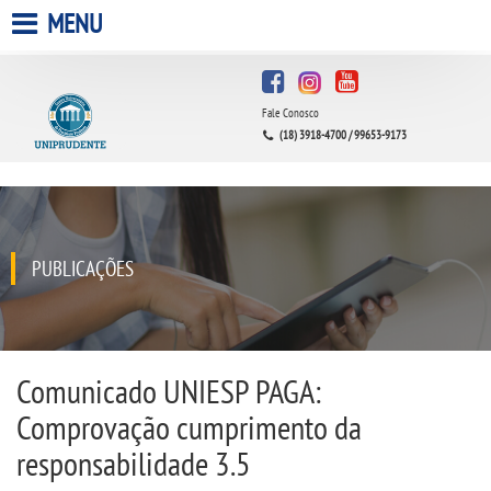
MENU
HOME
Fale Conosco
A UNIPRUDENTE
(18) 3918-4700 / 99653-9173
A UNIESP S.A.
QUEM SOMOS
PUBLICAÇÕES
INFRAESTRUTURA
BIBLIOTECA
Comunicado UNIESP PAGA:
Comprovação cumprimento da
CPA
responsabilidade 3.5