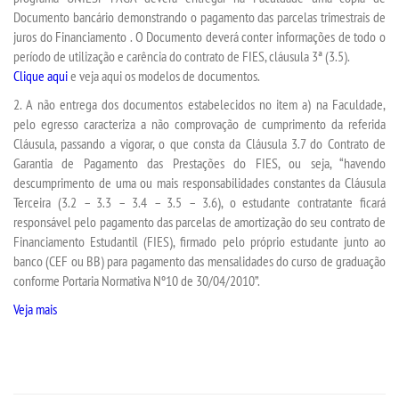
Documento bancário demonstrando o pagamento das parcelas trimestrais de
juros do Financiamento . O Documento deverá conter informações de todo o
ANAIS EICI
período de utilização e carência do contrato de FIES, cláusula 3ª (3.5).
Clique aqui
e veja aqui os modelos de documentos.
UNIESP NEWS
2. A não entrega dos documentos estabelecidos no item a) na Faculdade,
pelo egresso caracteriza a não comprovação de cumprimento da referida
BOLETINS
Cláusula, passando a vigorar, o que consta da Cláusula 3.7 do Contrato de
Garantia de Pagamento das Prestações do FIES, ou seja, “havendo
descumprimento de uma ou mais responsabilidades constantes da Cláusula
REPOSITÓRIO
Terceira (3.2 – 3.3 – 3.4 – 3.5 – 3.6), o estudante contratante ficará
responsável pelo pagamento das parcelas de amortização do seu contrato de
AVALIAÇÕES
Financiamento Estudantil (FIES), firmado pelo próprio estudante junto ao
banco (CEF ou BB) para pagamento das mensalidades do curso de graduação
conforme Portaria Normativa Nº10 de 30/04/2010”.
CORPO DOCENTE
Veja mais
ESTATUTOS
MANUAIS