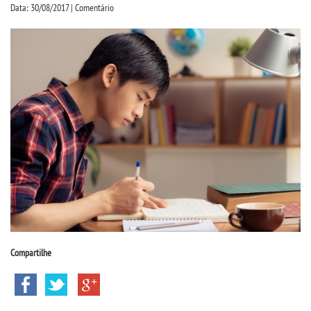
CPSA
Data: 30/08/2017 | Comentário
PROUNI
CURSOS
BACHARELADOS
LICENCIATURAS
TECNOLÓGICOS
VESTIBULAR
Compartilhe
INSCREVA-SE
TRANSFERÊNCIA