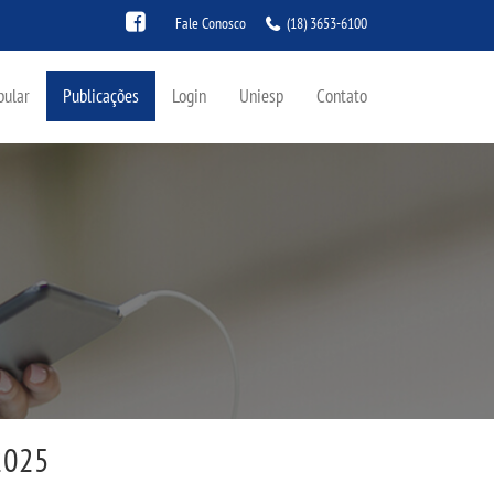
Fale Conosco
(18) 3653-6100
bular
Publicações
Login
Uniesp
Contato
 2025