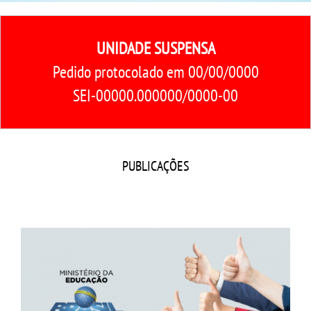
CPA
UNIDADE SUSPENSA
CPSA
Pedido protocolado em 00/00/0000
COLAP PROUNI
SEI-00000.000000/0000-00
CURSOS
BACHARELADOS
PUBLICAÇÕES
LICENCIATURAS
TECNOLÓGICOS
VESTIBULAR