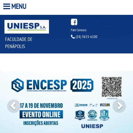
MENU
HOME
Fale Conosco
(18) 3653-6100
FACULDADE DE
A FACULDADE
PENÁPOLIS
A UNIESP S.A.
Previous
Next
QUEM SOMOS
ESTÁGIOS
INFRAESTRUTURA
BIBLIOTECA