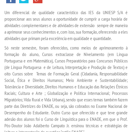
Um diferencial de qualidade característico das IES da UNIESP S/A é
TRANSFERÊNCIA
proporcionar aos seus alunos a oportunidade de cumprir a carga horária de
atividades complementares e de atividades de extensão sempre de maneira
SEGUNDA GRADUAÇÃO
a aprimorar seus conhecimentos e, com isso, sua formação, oferecendo a eles
atividades que primam pela excelência em qualidade e quantidade.
Só neste semestre, foram oferecidos, como meios de aprimoramento à
MATRÍCULA
formação do aluno, Cursos extraclasse de Nivelamento (em Língua
Portuguesa e em Matemática), Cursos Preparatórios para Concursos Públicos
EDITAL
(de Língua Portuguesa e de Leitura, Interpretação e Produção de Textos) e
oito Cursos sobre Temas de Formação Geral (Cidadania, Responsabilidade
Social, Ética e Direitos Humanos; Meio Ambiente e Sustentabilidade;
PUBLICAÇÕES
Tolerância e Diversidade, Direitos Humanos e Educação das Relações Étnicos
Raciais; Cultura e Arte ; Globalização e Política Internacional; Processos
DESTAQUES
Migratórios; Vida Rural e Vida Urbana), sendo que esses temas também fazem
parte das Diretrizes do ENADE, ou seja, são cobrados no Exame Nacional de
Desempenho do Estudante. Outro Curso que oferecido e que teve grande
UNIESP NEWS
adesão dos alunos foi o Curso de Linguística para o ENADE, em que o Prof.
Pós-Doutor João Adalberto Campato Jr. ensinou técnicas e estratégias de
REPOSITÓRIO
leitura e interpretação de questões "estilo ENADE".