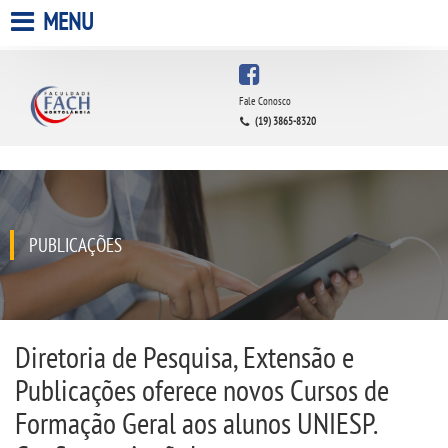
MENU
HOME
Fale Conosco
(19) 3865-8320
A FACULDADE
A UNIESP S.A.
QUEM SOMOS
PUBLICAÇÕES
INFRAESTRUTURA
BIBLIOTECA
Diretoria de Pesquisa, Extensão e
Publicações oferece novos Cursos de
CPA
Formação Geral aos alunos UNIESP.