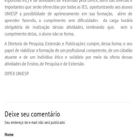
importantes que serão oferecidas por todas as IES, oportunizando aos alunos
LOGIN
UNIESP a possibilidade de aprimoramento em sua formação, além de
aprender fazendo, o cumprimento sem dificuldades da carga horária
obrigatória de realização dessas atividades, lembrando que, sem o
WEBMAIL
cumprimento delas, o aluno não se forma.
A Diretoria de Pesquisa, Extensão e Publicações cumpre, dessa forma, o seu
PORTAL DE ALUNOS
papel de viabilizar a formação de um profissional competente, de um cidadão
atuante e de um indivíduo ético e solidário por meio da oferta dessas
PORTAL DE PROFESSORES/ACADÊMICO
atividades de Ensino, de Pesquisa e de Extensão.
DIPEX UNIESP
UNIESP
CONTATO
Deixe seu comentário
IMPRENSA
Seu endereço de e-mail não será publicado.
TRABALHE CONOSCO
Nome