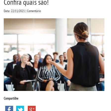
Confira quais são!
CPSA
Data: 22/11/2021 | Comentário
PROUNI
FIES
CURSOS
BACHARELADOS
LICENCIATURAS
TECNOLÓGICOS
VESTIBULAR
Compartilhe
INSCREVA-SE