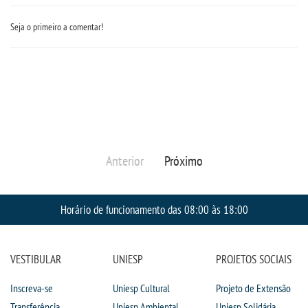
Seja o primeiro a comentar!
Anterior
Próximo
Horário de funcionamento das 08:00 às 18:00
VESTIBULAR
UNIESP
PROJETOS SOCIAIS
Inscreva-se
Uniesp Cultural
Projeto de Extensão
Transferência
Uniesp Ambiental
Uniesp Solidária