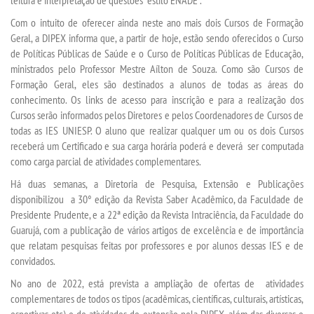
Com o intuito de oferecer ainda neste ano mais dois Cursos de Formação
PPC
Geral, a DIPEX informa que, a partir de hoje, estão sendo oferecidos o Curso
de Políticas Públicas de Saúde e o Curso de Políticas Públicas de Educação,
ministrados pelo Professor Mestre Aílton de Souza. Como são Cursos de
MANUAIS
Formação Geral, eles são destinados a alunos de todas as áreas do
conhecimento. Os links de acesso para inscrição e para a realização dos
REGIMENTOS
Cursos serão informados pelos Diretores e pelos Coordenadores de Cursos de
todas as IES UNIESP. O aluno que realizar qualquer um ou os dois Cursos
receberá um Certificado e sua carga horária poderá e deverá ser computada
REGULAMENTOS
como carga parcial de atividades complementares.
Há duas semanas, a Diretoria de Pesquisa, Extensão e Publicações
PDI
disponibilizou a 30° edição da Revista Saber Acadêmico, da Faculdade de
Presidente Prudente, e a 22ª edição da Revista Intraciência, da Faculdade do
DISCENTES
Guarujá, com a publicação de vários artigos de excelência e de importância
que relatam pesquisas feitas por professores e por alunos dessas IES e de
convidados.
RESOLUÇÕES
No ano de 2022, está prevista a ampliação de ofertas de atividades
complementares de todos os tipos (acadêmicas, científicas, culturais, artísticas,
PORTARIAS
esportivas etc) e de atividades de extensão pela DIPEX, além das diversas e