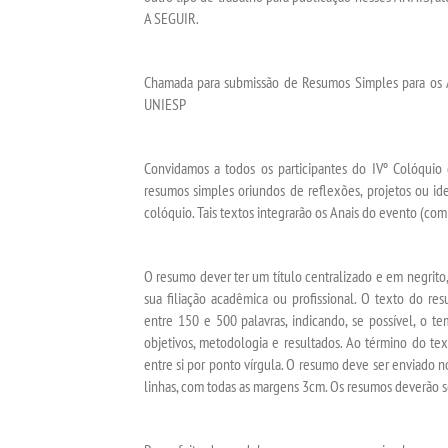
A SEGUIR.
Chamada para submissão de Resumos Simples para os A
UNIESP
Convidamos a todos os participantes do IVº Colóquio
resumos simples oriundos de reflexões, projetos ou id
colóquio. Tais textos integrarão os Anais do evento (com
O resumo dever ter um título centralizado e em negrito
sua filiação acadêmica ou profissional. O texto do r
entre 150 e 500 palavras, indicando, se possível, o tem
objetivos, metodologia e resultados. Ao término do te
entre si por ponto vírgula. O resumo deve ser enviado n
linhas, com todas as margens 3cm. Os resumos deverão 