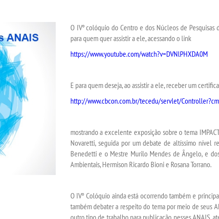
O IVº colóquio do Centro e dos Núcleos de Pesquisas d
para quem quer assistir a ele, acessando o link
https://www.youtube.com/watch?v=DVNlPHXDA0M
E para quem deseja, ao assistir a ele, receber um certifi
http://www.cbcon.com.br/tecedu/servlet/Controller?c
mostrando a excelente exposição sobre o tema IMPAC
Novaretti, seguida por um debate de altíssimo nível r
Benedetti e o Mestre Murilo Mendes de Ângelo, e dos
Ambientais, Hermison Ricardo Bioni e Rosana Torrano.
O IVº Colóquio ainda está ocorrendo também e princip
também debater a respeito do tema por meio de seus AN
outro tipo de trabalho para publicação nesses ANAIS, at