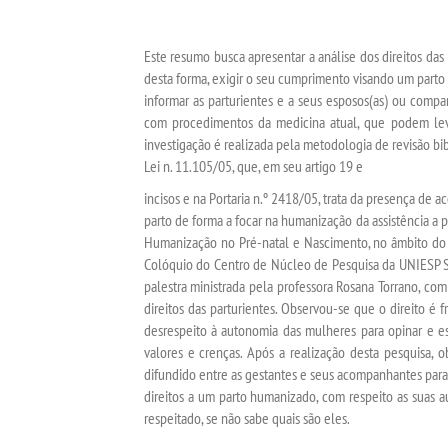
Este resumo busca apresentar a análise dos direitos da
desta forma, exigir o seu cumprimento visando um parto 
informar as parturientes e a seus esposos(as) ou comp
com procedimentos da medicina atual, que podem lev
investigação é realizada pela metodologia de revisão bib
Lei n. 11.105/05, que, em seu artigo 19 e
incisos e na Portaria n.º 2418/05, trata da presença de
parto de forma a focar na humanização da assistência a p
Humanização no Pré-natal e Nascimento, no âmbito do S
Colóquio do Centro de Núcleo de Pesquisa da UNIESP S/
palestra ministrada pela professora Rosana Torrano, com
direitos das parturientes. Observou-se que o direito é
desrespeito à autonomia das mulheres para opinar e e
valores e crenças. Após a realização desta pesquisa,
difundido entre as gestantes e seus acompanhantes par
direitos a um parto humanizado, com respeito as suas 
respeitado, se não sabe quais são eles.