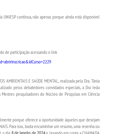
a UNIESP continua, não apenas porque ainda está disponível
cado de participação acessando o link
md=abririnscricao&idCurso=2229
TOS AMBIENTAIS E SAÚDE MENTAL, realizada pela Dra. Tânia
ealizado pelos debatedores convidados especiais, a Dra Ieda
 Mestres pesquisadores do Núcleo de Pesquisas em Ciência
almente porque oferece a oportunidade àqueles que desejam
AIS. Para isso, basta encaminhar um resumo, uma resenha ou
é o dia
8 de janeiro de 2024
e levando em conta a CHAMADA