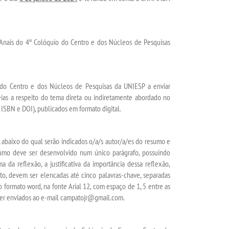
nais do 4º Colóquio do Centro e dos Núcleos de Pesquisas
 do Centro e dos Núcleos de Pesquisas da UNIESP a enviar
eias a respeito do tema direta ou indiretamente abordado no
 ISBN e DOI), publicados em formato digital.
, abaixo do qual serão indicados o/a/s autor/a/es do resumo e
esumo deve ser desenvolvido num único parágrafo, possuindo
a da reflexão, a justificativa da importância dessa reflexão,
xto, devem ser elencadas até cinco palavras-chave, separadas
o formato word, na fonte Arial 12, com espaço de 1, 5 entre as
ser enviados ao e-mail campatojr@gmail.com.