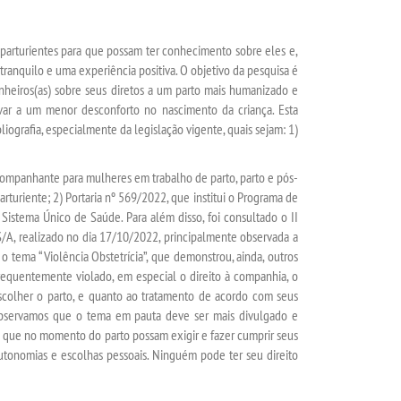
s parturientes para que possam ter conhecimento sobre eles e,
tranquilo e uma experiência positiva. O objetivo da pesquisa é
anheiros(as) sobre seus diretos a um parto mais humanizado e
ar a um menor desconforto no nascimento da criança. Esta
liografia, especialmente da legislação vigente, quais sejam: 1)
 acompanhante para mulheres em trabalho de parto, parto e pós-
arturiente; 2) Portaria nº 569/2022, que institui o Programa de
istema Único de Saúde. Para além disso, foi consultado o II
A, realizado no dia 17/10/2022, principalmente observada a
 o tema “Violência Obstetrícia”, que demonstrou, ainda, outros
 frequentemente violado, em especial o direito à companhia, o
scolher o parto, e quanto ao tratamento de acordo com seus
 observamos que o tema em pauta deve ser mais divulgado e
a que no momento do parto possam exigir e fazer cumprir seus
autonomias e escolhas pessoais. Ninguém pode ter seu direito