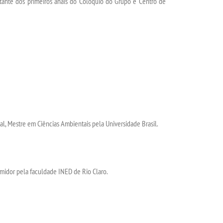
ante dos primeiros anais do Colóquio do Grupo e Centro de
l, Mestre em Ciências Ambientais pela Universidade Brasil.
midor pela faculdade INED de Rio Claro.