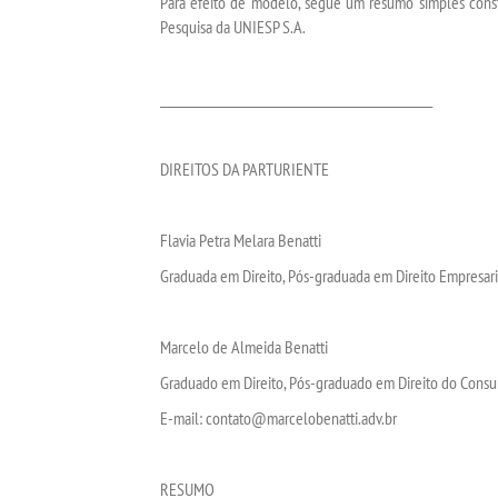
Para efeito de modelo, segue um resumo simples const
Pesquisa da UNIESP S.A.
_________________________________________________
DIREITOS DA PARTURIENTE
Flavia Petra Melara Benatti
Graduada em Direito, Pós-graduada em Direito Empresaria
Marcelo de Almeida Benatti
Graduado em Direito, Pós-graduado em Direito do Consu
E-mail: contato@marcelobenatti.adv.br
RESUMO