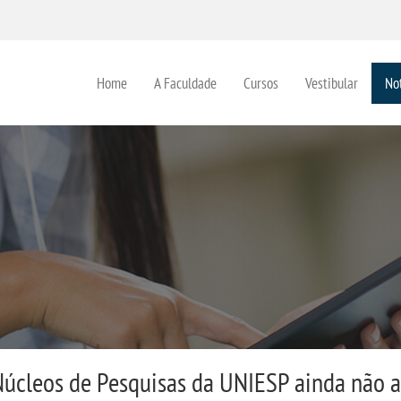
Home
A Faculdade
Cursos
Vestibular
Not
Núcleos de Pesquisas da UNIESP ainda não a