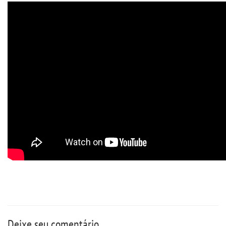
DISCENTES
MANUAIS
PDI
PLANOS DE AÇÃO
PPC
REGIMENTOS
REGULAMENTOS
LOGIN
Deixe seu comentário