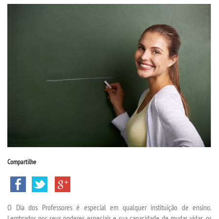
CPSA
COLAP PROUNI
CURSOS
BACHARELADOS
LICENCIATURAS
TECNOLÓGICOS
Compartilhe
VESTIBULAR
INSCREVA-SE
O Dia dos Professores é especial em qualquer instituição de ensino.
Lembrados por seus poderes especiais e sua capacidade de mudar vidas, os
TRANSFERÊNCIA