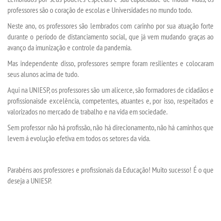
professores são o coração de escolas e Universidades no mundo todo.
Neste ano, os professores são lembrados com carinho por sua atuação forte
SEGUNDA GRADUAÇÃO
durante o período de distanciamento social, que já vem mudando graças ao
avanço da imunização e controle da pandemia.
MATRÍCULA
Mas independente disso, professores sempre foram resilientes e colocaram
seus alunos acima de tudo.
EDITAL
Aqui na UNIESP, os professores são um alicerce, são formadores de cidadãos e
profissionaisde excelência, competentes, atuantes e, por isso, respeitados e
NOTÍCIAS
valorizados no mercado de trabalho e na vida em sociedade.
Sem professor não há profissão, não há direcionamento, não há caminhos que
DESTAQUES
levem á evolução efetiva em todos os setores da vida.
UNIESP NEWS
Parabéns aos professores e profissionais da Educação! Muito sucesso! É o que
deseja a UNIESP.
REPOSITÓRIO
CPA