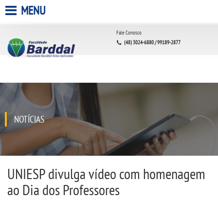
MENU
HOME
Fale Conosco
(48) 3024-6880 / 99189-2877
A FACULDADE
A UNIESP S.A.
QUEM SOMOS
NOTÍCIAS
INFRAESTRUTURA
BIBLIOTECA
UNIESP divulga vídeo com homenagem
ao Dia dos Professores
CPA