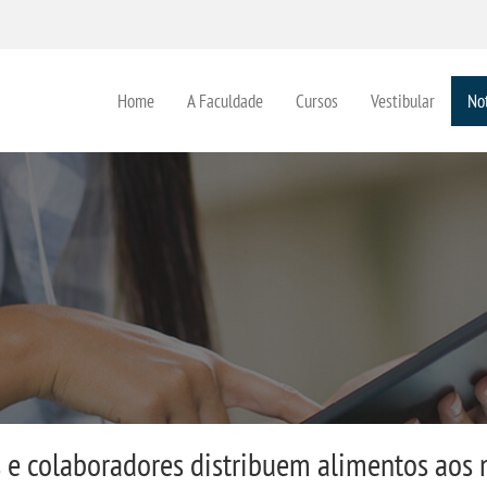
Home
A Faculdade
Cursos
Vestibular
Not
 e colaboradores distribuem alimentos aos