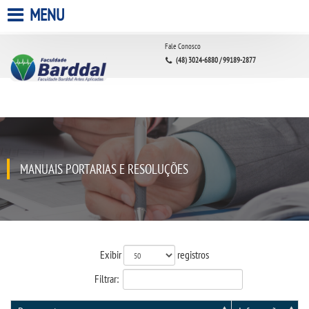
MENU
HOME
Fale Conosco
(48) 3024-6880 / 99189-2877
A FACULDADE
A UNIESP S.A.
QUEM SOMOS
MANUAIS PORTARIAS E RESOLUÇÕES
INFRAESTRUTURA
BIBLIOTECA
Exibir
registros
CPA
Filtrar: