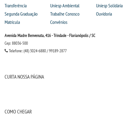
Transferência
Uniesp Ambiental
Uniesp Solidária
Segunda Graduação
Trabalhe Conosco
Ouvidoria
SEGUNDA GRADUAÇÃO
Matrícula
Convênios
MATRÍCULA
Avenida Madre Benvenuta, 416 - Trindade - Florianópolis / SC
Cep: 88036-500
EDITAL
Telefone: (48) 3024-6880 / 99189-2877
NOTÍCIAS
CURTA NOSSA PÁGINA
DESTAQUES
UNIESP NEWS
COMO CHEGAR
REPOSITÓRIO
CPA