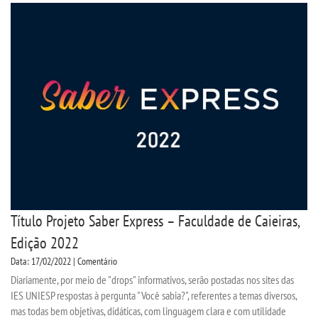
SEGUNDA GRADUAÇÃO
MATRÍCULA
EDITAL
PUBLICAÇÕES
DESTAQUES
Título Projeto Saber Express – Faculdade de Caieiras,
UNIESP NEWS
Edição 2022
Data: 17/02/2022 | Comentário
REPOSITÓRIO
Diariamente, por meio de "drops" informativos, serão postadas nos sites das
IES UNIESP respostas à pergunta "Você sabia?", referentes a temas diversos,
mas todas bem objetivas, didáticas, com linguagem clara e com utilidade
PORTARIAS