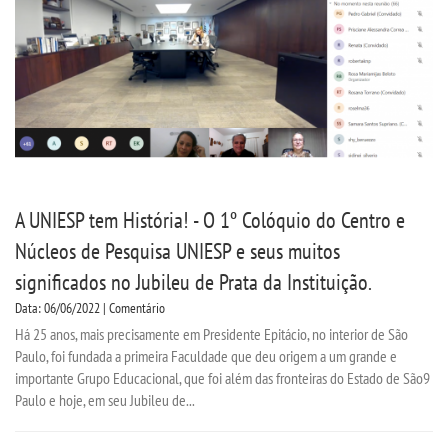
CPSA
COLAP PROUNI
CURSOS
BACHARELADOS
A UNIESP tem História! - O 1º Colóquio do Centro e
LICENCIATURAS
Núcleos de Pesquisa UNIESP e seus muitos
significados no Jubileu de Prata da Instituição.
TECNOLÓGICOS
Data: 06/06/2022 | Comentário
Há 25 anos, mais precisamente em Presidente Epitácio, no interior de São
VESTIBULAR
Paulo, foi fundada a primeira Faculdade que deu origem a um grande e
importante Grupo Educacional, que foi além das fronteiras do Estado de São9
INSCREVA-SE
Paulo e hoje, em seu Jubileu de...
TRANSFERÊNCIA