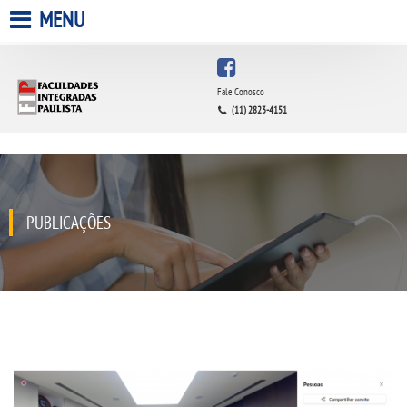
MENU
HOME
Fale Conosco
(11) 2823-4151
A FACULDADE
A UNIESP S.A.
QUEM SOMOS
PUBLICAÇÕES
INFRAESTRUTURA
BIBLIOTECA
CPA