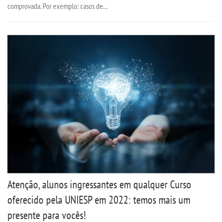
comprovada. Por exemplo: casos de...
LOGIN
WEBMAIL
PORTAL DE ALUNOS
PORTAL DE PROFESSORES/ACADÊMICO
UNIESP
CONTATO
Atenção, alunos ingressantes em qualquer Curso
IMPRENSA
oferecido pela UNIESP em 2022: temos mais um
presente para vocês!
TRABALHE CONOSCO