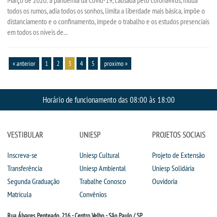
todos os rumos, adia todos os sonhos, limita a liberdade mais básica, impõe o
distanciamento e o confinamento, impede o trabalho e os estudos presenciais
em todos os níveis de...
« anterior
1
2
3
4
5
proximo »
Horário de funcionamento das 08:00 às 18:00
VESTIBULAR
UNIESP
PROJETOS SOCIAIS
Inscreva-se
Uniesp Cultural
Projeto de Extensão
Transferência
Uniesp Ambiental
Uniesp Solidária
Segunda Graduação
Trabalhe Conosco
Ouvidoria
Matrícula
Convênios
Rua Álvares Penteado, 216 - Centro Velho - São Paulo / SP