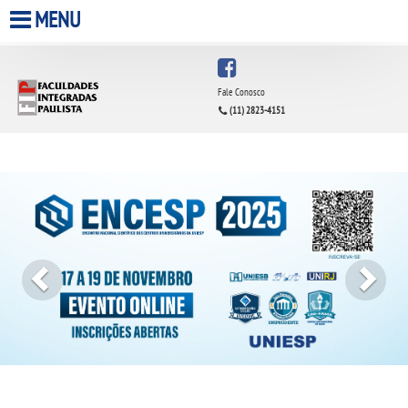
MENU
HOME
Fale Conosco
(11) 2823-4151
A FACULDADE
Previous
Next
A UNIESP S.A.
QUEM SOMOS
INFRAESTRUTURA
BIBLIOTECA
CPA