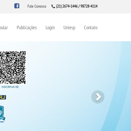
Fale Conosco
(21) 2674-1446 / 98728-4114
bular
Publicações
Login
Uniesp
Contato
Next