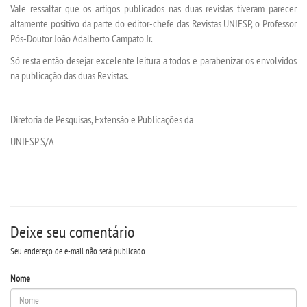
PPC
Vale ressaltar que os artigos publicados nas duas revistas tiveram parecer
altamente positivo da parte do editor-chefe das Revistas UNIESP, o Professor
Pós-Doutor João Adalberto Campato Jr.
PDI
Só resta então desejar excelente leitura a todos e parabenizar os envolvidos
na publicação das duas Revistas.
MANUAIS
REGULAMENTOS
Diretoria de Pesquisas, Extensão e Publicações da
UNIESP S/A
BIBLIOTECA
PORTARIAS
LOGIN
Deixe seu comentário
Seu endereço de e-mail não será publicado.
WEBMAIL
Nome
PORTAL DE ALUNOS