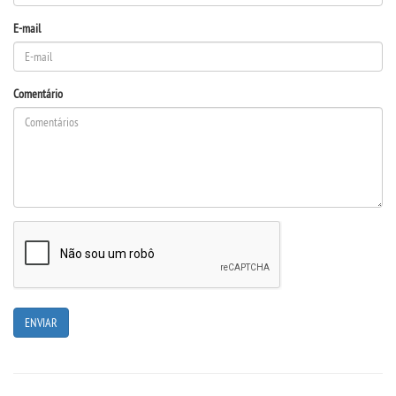
E-mail
PORTAL DE PROFESSORES/ACADÊMICO
UNIESP
Comentário
CONTATO
IMPRENSA
TRABALHE CONOSCO
OUVIDORIA