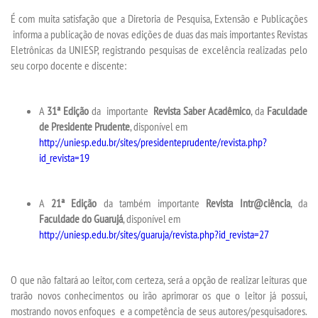
TRANSFERÊNCIA
É com muita satisfação que a Diretoria de Pesquisa, Extensão e Publicações
informa a publicação de novas edições de duas das mais importantes Revistas
SEGUNDA GRADUAÇÃO
Eletrônicas da UNIESP, registrando pesquisas de excelência realizadas pelo
seu corpo docente e discente:
MATRÍCULA
A
31ª Edição
da importante
Revista Saber Acadêmico
, da
Faculdade
EDITAL
de Presidente Prudente
, disponível em
http://uniesp.edu.br/sites/presidenteprudente/revista.php?
id_revista=19
PUBLICAÇÕES
DESTAQUES
A
21ª Edição
da também importante
Revista Intr@ciência
, da
Faculdade do Guarujá
, disponível em
http://uniesp.edu.br/sites/guaruja/revista.php?id_revista=27
UNIESP NEWS
O que não faltará ao leitor, com certeza, será a opção de realizar leituras que
REPOSITÓRIO
trarão novos conhecimentos ou irão aprimorar os que o leitor já possui,
mostrando novos enfoques e a competência de seus autores/pesquisadores.