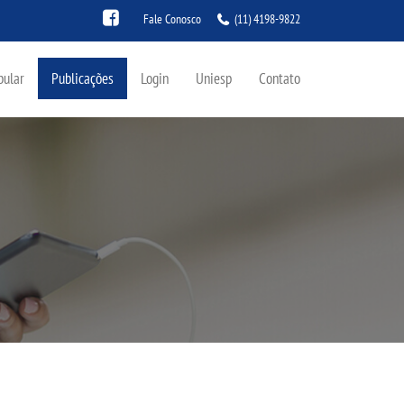
Fale Conosco
(11) 4198-9822
bular
Publicações
Login
Uniesp
Contato