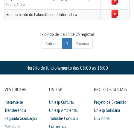
Pedagógica
DESTAQUES
Regulamento do Laboratório de Informática
UNIESP NEWS
Exibindo de 1 a 25 de 25 registros
BLOG CONEXÃO UNIESP
Anterior
1
Próxima
LOGIN
Horário de funcionamento das 08:00 às 18:00
WEBMAIL
VESTIBULAR
UNIESP
PROJETOS SOCIAIS
PORTAL DE ALUNOS
Inscreva-se
Uniesp Cultural
Projeto de Extensão
PORTAL DE PROFESSORES/ACADÊMICO
Transferência
Uniesp Ambiental
Uniesp Solidária
Segunda Graduação
Trabalhe Conosco
Ouvidoria
UNIESP
Matrícula
Convênios