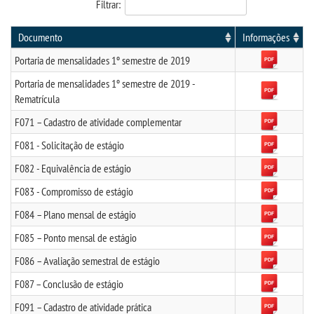
Filtrar:
CPSA
Documento
Informações
COLAP
Portaria de mensalidades 1º semestre de 2019
Portaria de mensalidades 1º semestre de 2019 -
PROUNI
Rematrícula
F071 – Cadastro de atividade complementar
FIES
F081 - Solicitação de estágio
MANUAIS, PORTARIAS E
F082 - Equivalência de estágio
MENSALIDADES
F083 - Compromisso de estágio
F084 – Plano mensal de estágio
CURSOS
F085 – Ponto mensal de estágio
BACHARELADOS
F086 – Avaliação semestral de estágio
F087 – Conclusão de estágio
LICENCIATURAS
F091 – Cadastro de atividade prática