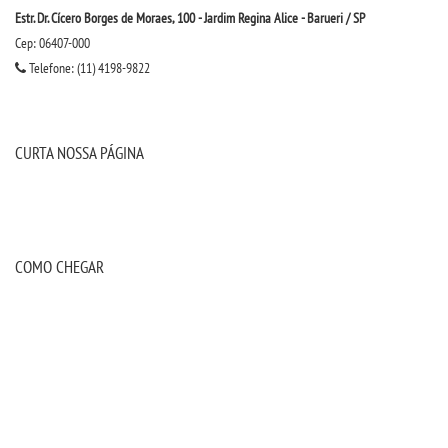
Estr. Dr. Cícero Borges de Moraes, 100 - Jardim Regina Alice - Barueri / SP
CONTATO
Cep: 06407-000
Telefone: (11) 4198-9822
IMPRENSA
TRABALHE CONOSCO
CURTA NOSSA PÁGINA
OUVIDORIA
COMO CHEGAR