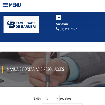
MENU
HOME
Fale Conosco
(11) 4198-9822
A FACULDADE
A UNIESP S.A.
QUEM SOMOS
MANUAIS PORTARIAS E RESOLUÇÕES
INFRAESTRUTURA
BIBLIOTECA
CPA
Exibir
registros