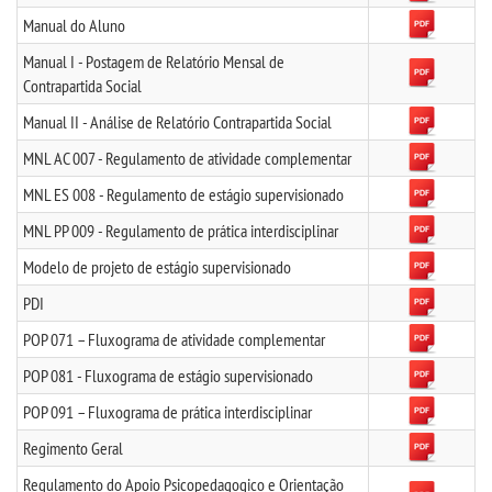
Manual do Aluno
TECNOLÓGICOS
Manual I - Postagem de Relatório Mensal de
Contrapartida Social
VESTIBULAR
Manual II - Análise de Relatório Contrapartida Social
INSCREVA-SE
MNL AC 007 - Regulamento de atividade complementar
MNL ES 008 - Regulamento de estágio supervisionado
TRANSFERÊNCIA
MNL PP 009 - Regulamento de prática interdisciplinar
Modelo de projeto de estágio supervisionado
SEGUNDA GRADUAÇÃO
PDI
MATRÍCULA
POP 071 – Fluxograma de atividade complementar
POP 081 - Fluxograma de estágio supervisionado
EDITAL
POP 091 – Fluxograma de prática interdisciplinar
Regimento Geral
PUBLICAÇÕES
Regulamento do Apoio Psicopedagogico e Orientação