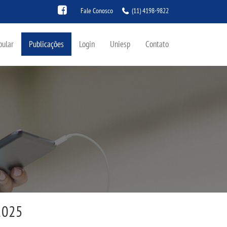
Fale Conosco
(11) 4198-9822
bular
Publicações
Login
Uniesp
Contato
 2025