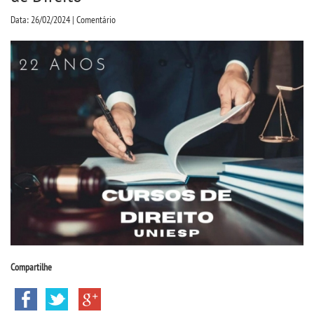
CPSA
Data: 26/02/2024 | Comentário
COLAP
PROUNI
FIES
MANUAIS, PORTARIAS E
MENSALIDADES
CURSOS
BACHARELADOS
Compartilhe
LICENCIATURAS