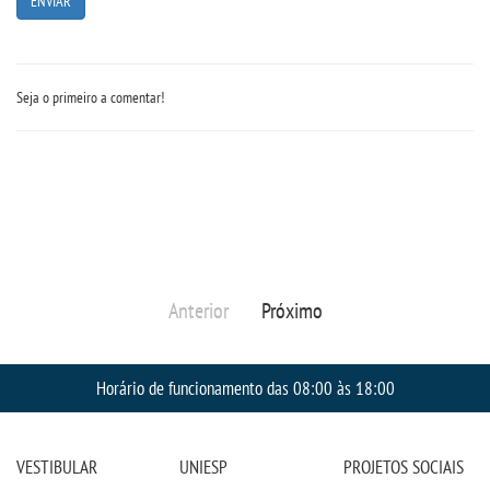
CONTATO
IMPRENSA
Seja o primeiro a comentar!
TRABALHE CONOSCO
OUVIDORIA
Anterior
Próximo
Horário de funcionamento das 08:00 às 18:00
VESTIBULAR
UNIESP
PROJETOS SOCIAIS