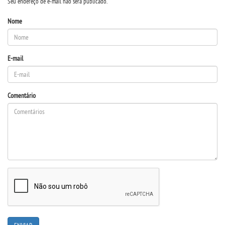
Seu endereço de e-mail não será publicado.
DESTAQUES
Nome
UNIESP NEWS
E-mail
BLOG CONEXÃO UNIESP
LOGIN
Comentário
WEBMAIL
PORTAL DE ALUNOS
PORTAL DE PROFESSORES/ACADÊMICO
UNIESP