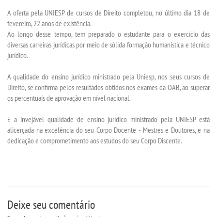
A oferta pela UNIESP de cursos de Direito completou, no último dia 18 de
TECNOLÓGICOS
fevereiro, 22 anos de existência.
Ao longo desse tempo, tem preparado o estudante para o exercício das
VESTIBULAR
diversas carreiras jurídicas por meio de sólida formação humanística e técnico
jurídico.
INSCREVA-SE
A qualidade do ensino jurídico ministrado pela Uniesp, nos seus cursos de
Direito, se confirma pelos resultados obtidos nos exames da OAB, ao superar
TRANSFERÊNCIA
os percentuais de aprovação em nível nacional.
E a invejável qualidade de ensino jurídico ministrado pela UNIESP está
SEGUNDA GRADUAÇÃO
alicerçada na excelência do seu Corpo Docente - Mestres e Doutores, e na
dedicação e comprometimento aos estudos do seu Corpo Discente.
MATRÍCULA
EDITAL
Deixe seu comentário
PUBLICAÇÕES