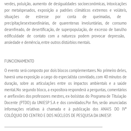
verdes,
poluição,
aumento de desigualdades socioe
co
nômicas,
intoxicações
CONTATO
por meta
is
pesado
s
,
exposição a
padrões climáticos extremos
e voláteis
,
situações de estresse por conta de queimadas,
de
IMPRENSA
precipitações
extraordinárias
,
de quarentenas involuntárias
,
de
consumo
desenfreado
, de desertificação, de superpo
pu
l
a
ção
, de excesso de barulho
e
dificuldade de contato com a natureza
podem provocar depressão,
TRABALHE CONOSCO
ansiedade
e demência
, entre outros distúrbios mentais.
OUVIDORIA
FUNCIONAMENTO
O
evento será
composto por
dois blocos complementares
. No primeiro
deles
,
haverá uma
exposição
a cargo do especialista convidado
,
com
40 minutos
de
duração
,
sobre as articulações entre os impactos ambientais e a saúde
mental
.
No segundo bloco, a expositora responderá
a
perguntas
, comentários
e
a
refle
x
ões
dos
professores mestres,
ex-bolsistas do
Program
a
de Titulação
Docente
(
PTDO
)
da UNIESP S.A
e dos convidados
.
Por fim, serão anunciadas
informações relativas à cham
ada e à publicação dos ANAIS DO
IV
º
COLÓQUIO DO CENTRO E
DOS
NÚCLEOS DE PESQUISA DA UNIESP.
___________________________________________________________________