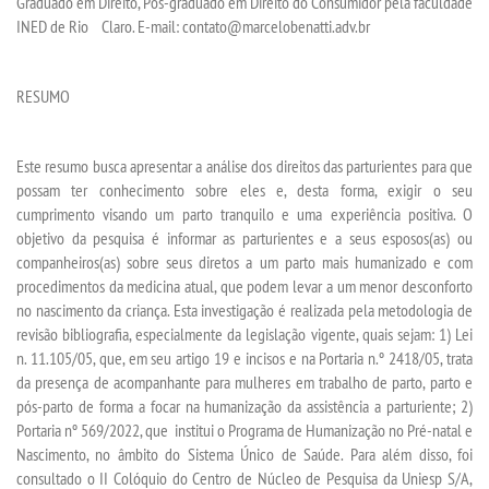
Graduado em Direito, Pós-graduado em Direito do Consumidor pela faculdade
INED de Rio Claro. E-mail: contato@marcelobenatti.adv.br
RESUMO
Este resumo busca apresentar a análise dos direitos das parturientes para que
possam ter conhecimento sobre eles e, desta forma, exigir o seu
cumprimento visando um parto tranquilo e uma experiência positiva. O
objetivo da pesquisa é informar as parturientes e a seus esposos(as) ou
companheiros(as) sobre seus diretos a um parto mais humanizado e com
procedimentos da medicina atual, que podem levar a um menor desconforto
no nascimento da criança. Esta investigação é realizada pela metodologia de
revisão bibliografia, especialmente da legislação vigente, quais sejam: 1) Lei
n. 11.105/05, que, em seu artigo 19 e incisos e na Portaria n.º 2418/05, trata
da presença de acompanhante para mulheres em trabalho de parto, parto e
pós-parto de forma a focar na humanização da assistência a parturiente; 2)
Portaria nº 569/2022, que
institui o Programa de Humanização no Pré-natal e
Nascimento, no âmbito do Sistema Único de Saúde. Para além disso, foi
consultado
o II Colóquio do Centro de Núcleo de Pesquisa da Uniesp S/A,