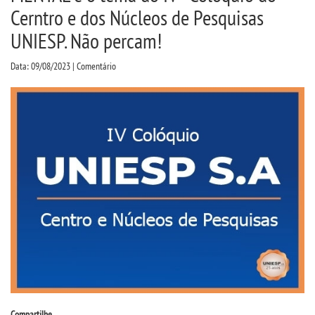
CPSA
Cerntro e dos Núcleos de Pesquisas
UNIESP. Não percam!
COLAP
Data: 09/08/2023 | Comentário
PROUNI
FIES
MANUAIS, PORTARIAS E
MENSALIDADES
CURSOS
BACHARELADOS
LICENCIATURAS
Compartilhe