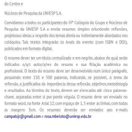
do Centro e
Núcleos de Pesquisa da UNIESP S.A
.
Convidamos a todos os participantes do
IV
º Colóquio do Grupo e Núcleos de
Pesquis
a
da UNIESP S.A
a enviar resumos simples
oriundos
de reflexões
,
projetosou ideias a
respeito dos temas direta ou indiretamente abordados nos
colóquios
. Tais textos integrarão os
Anais
do evento (com ISBN e DOI),
publicados
em
formato digital.
O resumo dever ter um título centralizado e em negrito, abaixo do qual serão
indicados o/a/s autor/
a/
res do resumo e sua filiação acadêmica ou
profissional. O texto do resumo deve ser desenvolvido num único parágrafo,
possuindo entre 150 e 500 palavras, indicando, se possível, o tema da
reflexão, a justificativa da importância dessa reflexão, objetivos,
metodologia
e
resultados. Ao término do texto, devem ser elencadas até cinco palavras-
chave
, separadas entre si por ponto vírgula. O resumo deve ser enviado no
formato word, na fonte Arial 12, com espaço de 1, 5 entre as linhas, com todas
as margens 3cm. Os resumos deverão ser enviados ao
s
e-mail
s
campatojr@gmail.com
e
rosa.mbeloto@uniesp.edu.br