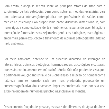
Com efeito,
DESTAQUES
planeja
-se
refletir sobre
os principais fatores de risco
para o
surgimento de tais patologias
bem como sobre
as medidas
necessárias
para
uma adequada
intervenção
terapêutica
dos profissionais de saúde
, como
UNIESP NEWS
médicos e psicólogos
.
Ao
propor semelhante discussão
, d
imensiona
-se
, com
maior rigor,
a complexidade de ta
is
fenômenos
,
ressaltando
a
combinação e
BLOG CONEXÃO UNIESP
interação de fatores de riscos, sejam eles genéticos, biológicos, psicológicos e
ambientais
,
para a explicação e tratamento de algumas patologias
atreladas
ao
meio ambiente.
LOGIN
Por
meio ambiente
, entende-se um processo dinâmico de interação de
WEBMAIL
fatores físicos, químicos, biológicos, humanos, sociais
, psicológico
s
e culturais,
que estão continuamente em mútua influência. Vale não perder de vista que,
PORTAL DE ALUNOS
a partir da
R
evolução
I
ndustrial e da
G
lobalização, a relação do homem com a
natureza tem se tornado cada vez mais predatória
,
provocando um
aumento
significativo
dos chamados impactos ambientais
, que, por sua vez,
PORTAL DE PROFESSORES/ACADÊMICO
estão na origem de numerosas patologias, inclusive as mentais.
UNIESP
Deslocamento forçado de pessoas, escassez de alimentos
,
de
á
gua,
de áreas