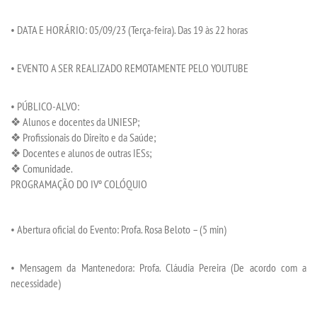
•
DATA E HORÁRIO
:
05/0
9
/23
(Terça-feira)
. Das 19 às 22
h
oras
•
EVENT
O A SER REALIZADO REMOTAMENTE
PELO YOUTUBE
•
PÚBLICO-ALVO
:
❖
Alunos
e docentes
da UNIESP
;
❖
Profissionais do Direito e da Saúde
;
❖
Docentes e alunos de outras
IE
Ss;
❖
Comunidade
.
PROGRAMAÇÃO
DO
IV
º
COLÓQUIO
•
Abertura o
ficial do
E
vent
o:
Profa. Rosa Beloto
–
(
5
min
)
•
Mensagem da Mantenedora
: Profa. Cláudia Pereira (De acordo com a
necessidade)