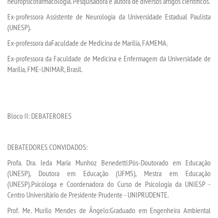
neuropsicofarmacologia.
Pesquisadora e autora de diversos artigos científicos
.
Ex-
p
rofessora Assistente de Neurologia da Universidade Estadual Paulista
(UNESP
)
.
Ex-professora
da
Faculdade de Medicina de Marília, FAMEMA
.
Ex-professora da Faculdade de Medicina e Enfermagem da Universidade de
Marília, FME-UNIMAR, Brasil.
Bloco II:
DEBATERORES
D
EBATEDORES CONVIDADOS:
Profa. Dra. Ieda Maria Munhoz Benedetti:
Pós-Doutorado em Educação
(UNESP), Doutora em Educação (UFMS), Mestra em Educação
(UNESP).Psicóloga e Coordenadora do Curso de Psicologia da UNIESP -
Centro Universitário de Presidente
Prudente - UNIPRUDENTE
.
Prof. Me. Murilo Mendes de
Â
ngelo
:
Graduado em Engenheira Ambiental