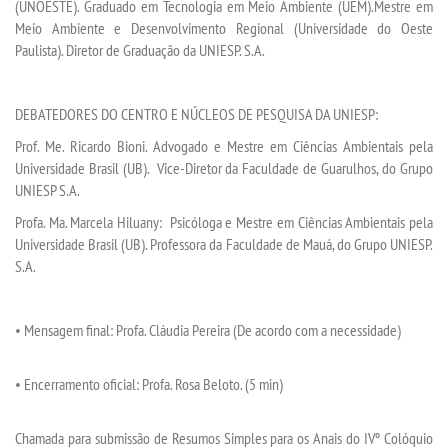
(UNOESTE). Graduado em Tecnologia em Meio Ambiente (UEM).
Mestre
em
Meio Ambiente e Desenvolvimento Regional
(
Universidade
do
Oeste
Paulista
)
. Diretor de
Graduação da UNIESP. S.A
.
DEBATEDORES DO CENTRO E NÚCLEOS DE PESQUISA DA UNIESP
:
Prof. Me. Ricardo Bioni
. Advogado e
M
estre em Ciências Ambientais pela
Universidade Brasil (UB). Vice-Diretor da Faculdade de Guarulhos, do Grupo
UNIESP S
.
A
.
Profa. Ma. Marcela Hiluany:
Psicóloga e Mestre em Ciências Ambientais pela
Universidade Brasil (UB). Professora da Faculdade de Mauá, do Grupo UNIESP.
S.A.
•
Mensagem final
: Profa. Cláudia Pereira (
De acordo com a necessidade
)
•
Encerramento oficial
: Profa. Rosa Beloto. (5 min)
Chamad
a para submissão
de Resumos Simples para os
Anais do
IV
º Colóquio