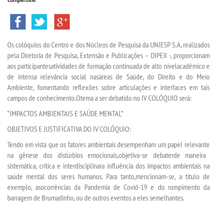
TECNOLÓGICOS
VESTIBULAR
O
s
colóquio
s do Centro e
dos
Núcleos de Pesquisa da
UNIESP S.A
, realizados
pela Diretoria de Pesquisa, Extensão e Publicações –
DIPEX
-,
p
r
oporciona
m
aos participantes
atividades
de
formação continuada
de alto nível
acadêmico
e
INSCREVA-SE
de intensa relevância social
na
s
ár
ea
s
de
S
aúde,
do
D
ireito
e do
M
eio
A
mbiente
, fomenta
n
do reflexões sobr
e
articulações e interfaces
em tais
TRANSFERÊNCIA
campos de conhecimento
.
O
tema a ser debatido
no
IV COL
Ó
QUIO
será:
“
IMPACTOS AMBIENTAIS E SAÚDE MENTAL
”
SEGUNDA GRADUAÇÃO
OBJET
I
VOS E JUSTIFICATIVA
DO IV COLÓQUIO
:
Tendo em vista que os fatores ambientais desempenham um papel
relevante
MATRÍCULA
na gênese dos
distúrbios
emocionais
,
objetiva
-se
debater
de maneira
sistemática
,
crítica
e interdisciplinar
a influência
dos impactos
ambienta
is
na
EDITAL
saúde mental
d
o
s
seres humanos
. Para tanto
,
mencionam-se,
a título de
exemplo,
a
s
ocorrência
s
da Pandemia de Covid-19
e do rompimento da
barragem de Brumadinho
,
ou de outros eventos
a ele
s
semelhantes.
PUBLICAÇÕES