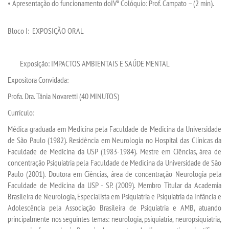
•
Apresentação
do
funcionamento do
I
Vº
Colóquio
: Prof. Campato
–
(
2 min
)
.
Bloco I:
EXPOSIÇÃO ORAL
Exposição
:
IMPACTOS AMBIENTAIS E SAÚDE MENTAL
Expositora
Convidad
a
:
Profa. Dra.
Tânia Novaretti
(40 MINUTOS)
Currículo:
Médica graduada em Medicina
pela Faculdade de Medicina da Universidade
de São Paulo (1982). Residência em Neurologia no Hospital das Clínicas da
Faculdade de Medicina da USP (1983-1984). Mestre em Ciências, área de
concentração Psiquiatria pela Faculdade de Medicina da Universidade de São
Paulo (2001). Doutora em Ciências, área de concentração Neurologia pela
Faculdade de Medicina
da USP - SP. (2009). Membro Titular da Academia
Brasileira de Neurologia, Especialista em Psiquiatria e Psiquiatria da Infância e
Adolescência pela Associação Brasileira de Psiquiatria e AMB, atuando
principalmente nos seguintes temas: neurologia, psiquiatria, neuropsiquiatria,