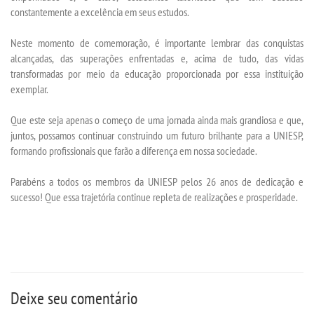
constantemente a excelência em seus estudos.
DESTAQUES
Neste momento de comemoração, é importante lembrar das conquistas
UNIESP NEWS
alcançadas, das superações enfrentadas e, acima de tudo, das vidas
transformadas por meio da educação proporcionada por essa instituição
exemplar.
BLOG CONEXÃO UNIESP
Que este seja apenas o começo de uma jornada ainda mais grandiosa e que,
LOGIN
juntos, possamos continuar construindo um futuro brilhante para a UNIESP,
formando profissionais que farão a diferença em nossa sociedade.
WEBMAIL
Parabéns a todos os membros da UNIESP pelos 26 anos de dedicação e
sucesso! Que essa trajetória continue repleta de realizações e prosperidade.
PORTAL DE ALUNOS
PORTAL DE PROFESSORES/ACADÊMICO
UNIESP
Deixe seu comentário