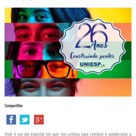
CPSA
COLAP
PROUNI
FIES
MANUAIS, PORTARIAS E
MENSALIDADES
CURSOS
Compartilhe
BACHARELADOS
LICENCIATURAS
Hoje é um dia especial em que nos unimos para celebrar e parabenizar o