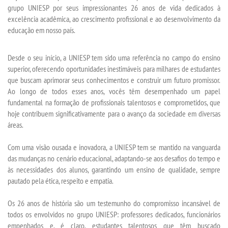
grupo UNIESP por seus impressionantes 26 anos de vida dedicados à
TECNOLÓGICOS
excelência acadêmica, ao crescimento profissional e ao desenvolvimento da
educação em nosso país.
VESTIBULAR
Desde o seu início, a UNIESP tem sido uma referência no campo do ensino
superior, oferecendo oportunidades inestimáveis para milhares de estudantes
INSCREVA-SE
que buscam aprimorar seus conhecimentos e construir um futuro promissor.
Ao longo de todos esses anos, vocês têm desempenhado um papel
TRANSFERÊNCIA
fundamental na formação de profissionais talentosos e comprometidos, que
hoje contribuem significativamente para o avanço da sociedade em diversas
áreas.
SEGUNDA GRADUAÇÃO
Com uma visão ousada e inovadora, a UNIESP tem se mantido na vanguarda
MATRÍCULA
das mudanças no cenário educacional, adaptando-se aos desafios do tempo e
às necessidades dos alunos, garantindo um ensino de qualidade, sempre
pautado pela ética, respeito e empatia.
EDITAL
Os 26 anos de história são um testemunho do compromisso incansável de
PUBLICAÇÕES
todos os envolvidos no grupo UNIESP: professores dedicados, funcionários
empenhados e, é claro, estudantes talentosos que têm buscado