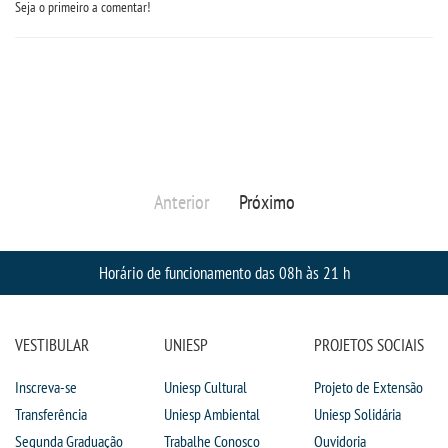
Seja o primeiro a comentar!
OUVIDORIA
PDI
PORTARIAS
PPC
Anterior
Próximo
REGIMENTOS
Horário de funcionamento das 08h às 21 h
REGULAMENTOS
VESTIBULAR
UNIESP
PROJETOS SOCIAIS
SECRETARIA
Inscreva-se
Uniesp Cultural
Projeto de Extensão
SEMANA JURÍDICA
Transferência
Uniesp Ambiental
Uniesp Solidária
Segunda Graduação
Trabalhe Conosco
Ouvidoria