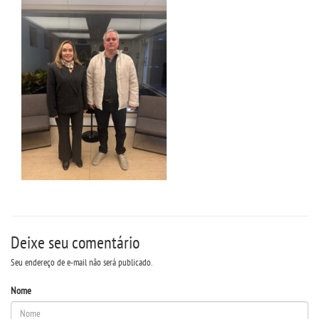
DESTAQUES
REVISTAS ELETRÃ´NICAS
REVISTA INTERFACES
UNIESP NEWS
BOLETINS
REPOSITÃ³RIO
Deixe seu comentário
Seu endereço de e-mail não será publicado.
BIBLIOTECA
Nome
DISCENTES