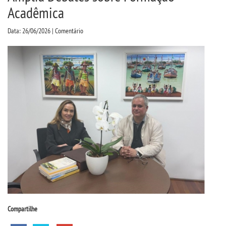
CPA
Acadêmica
Data: 26/06/2026 | Comentário
CPSA
COLAP
ATENDIMENTO PSICOPEDAGÃ³GICO
CURSOS
BACHARELADOS
LICENCIATURAS
TECNOLÃ³GICOS
Compartilhe