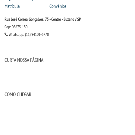
TIID
Matrícula
Convênios
Rua José Correa Gonçalves, 75 - Centro - Suzano / SP
TIP - PEDAGOGIA
Cep: 08675-130
Whatsapp: (11) 94101-6770
LOGIN
WEBMAIL
CURTA NOSSA PÁGINA
PORTAL DE ALUNOS
PORTAL DE PROFESSORES/ACADÊMICO
COMO CHEGAR
UNIESP
CONTATO