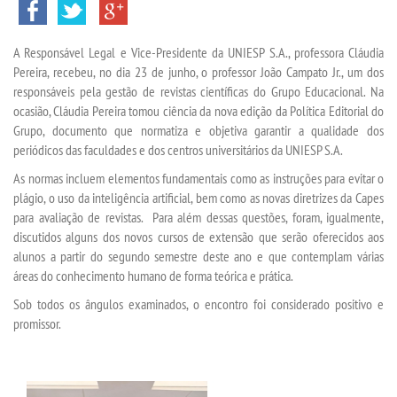
VESTIBULAR
A Responsável Legal e Vice-Presidente da UNIESP S.A., professora Cláudia
INSCREVA-SE
Pereira, recebeu, no dia 23 de junho, o professor João Campato Jr., um dos
responsáveis pela gestão de revistas científicas do Grupo Educacional. Na
VALORES
ocasião, Cláudia Pereira tomou ciência da nova edição da Política Editorial do
Grupo, documento que normatiza e objetiva garantir a qualidade dos
periódicos das faculdades e dos centros universitários da UNIESP S.A.
TRANSFERÃªNCIA
As normas incluem elementos fundamentais como as instruções para evitar o
plágio, o uso da inteligência artificial, bem como as novas diretrizes da Capes
SEGUNDA GRADUAÃ§Ã£O
para avaliação de revistas. Para além dessas questões, foram, igualmente,
discutidos alguns dos novos cursos de extensão que serão oferecidos aos
MATRÃ­CULA
alunos a partir do segundo semestre deste ano e que contemplam várias
áreas do conhecimento humano de forma teórica e prática.
EDITAL
Sob todos os ângulos examinados, o encontro foi considerado positivo e
promissor.
REEMBOLSO
PUBLICAÃ§ÃΜES