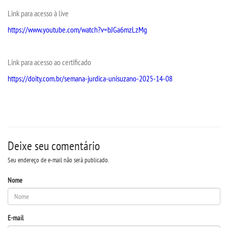
VESTIBULAR
Link para acesso à live
https://www.youtube.com/watch?v=bJGa6mzLzMg
INSCREVA-SE
VALORES
Link para acesso ao certificado
https://doity.com.br/semana-jurdica-unisuzano-2025-14-08
TRANSFERÃªNCIA
SEGUNDA GRADUAÃ§Ã£O
Deixe seu comentário
MATRÃ­CULA
Seu endereço de e-mail não será publicado.
EDITAL
Nome
REEMBOLSO
E-mail
PUBLICAÃ§ÃΜES