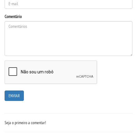
DESTAQUES
Comentário
REVISTAS ELETRÃ´NICAS
REVISTA INTERFACES
UNIESP NEWS
BOLETINS
REPOSITÃ³RIO
BIBLIOTECA
Seja o primeiro a comentar!
DISCENTES