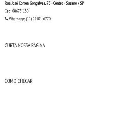
Rua José Correa Gonçalves, 75 - Centro - Suzano / SP
OUVIDORIA
Cep: 08675-130
Whatsapp: (11) 94101-6770
PDI
PORTARIAS
CURTA NOSSA PÁGINA
PPC
REGIMENTOS
COMO CHEGAR
REGULAMENTOS
SECRETARIA
SEMANA JURÍDICA