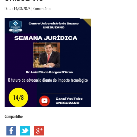
CPA
Data: 14/08/2025 | Comentário
CPSA
COLAP
ATENDIMENTO PSICOPEDAGÃ³GICO
CURSOS
BACHARELADOS
LICENCIATURAS
Compartilhe
TECNOLÃ³GICOS