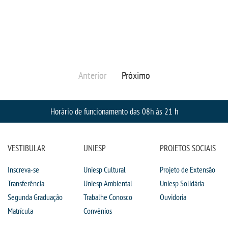
DOCENTES
EAD
Anterior
Próximo
EDITAIS
EXTENSÃO
Horário de funcionamento das 08h às 21 h
FLUXOS
VESTIBULAR
UNIESP
PROJETOS SOCIAIS
MANUAIS
Inscreva-se
Uniesp Cultural
Projeto de Extensão
Transferência
Uniesp Ambiental
Uniesp Solidária
MATRIZ
Segunda Graduação
Trabalhe Conosco
Ouvidoria
Matrícula
Convênios
NIVELAMENTO