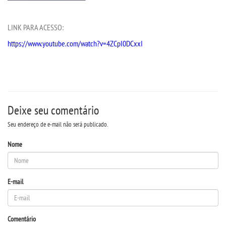
LINK PARA ACESSO:
DESTAQUES
https://www.youtube.com/watch?v=4ZCpI0DCxxI
REVISTAS ELETRÃ´NICAS
REVISTA INTERFACES
Deixe seu comentário
UNIESP NEWS
Seu endereço de e-mail não será publicado.
BOLETINS
Nome
REPOSITÃ³RIO
E-mail
BIBLIOTECA
Comentário
DISCENTES