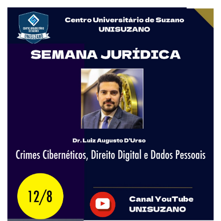
VESTIBULAR
INSCREVA-SE
VALORES
TRANSFERÃªNCIA
SEGUNDA GRADUAÃ§Ã£O
MATRÃ­CULA
EDITAL
REEMBOLSO
PUBLICAÃ§ÃΜES