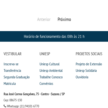
OUVIDORIA
Anterior
Próximo
PDI
PORTARIAS
Horário de funcionamento das 08h às 21 h
PPC
VESTIBULAR
UNIESP
PROJETOS SOCIAIS
REGIMENTOS
Inscreva-se
Uniesp Cultural
Projeto de Extensão
Transferência
Uniesp Ambiental
Uniesp Solidária
REGULAMENTOS
Segunda Graduação
Trabalhe Conosco
Ouvidoria
Matrícula
Convênios
SECRETARIA
Rua José Correa Gonçalves, 75 - Centro - Suzano / SP
SEMANA JURÍDICA
Cep: 08675-130
Whatsapp: (11) 94101-6770