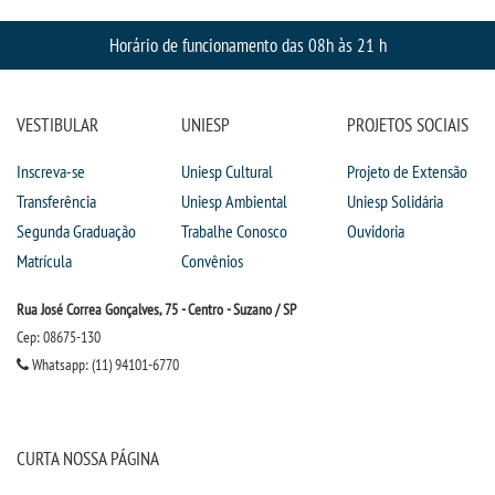
OUVIDORIA
Horário de funcionamento das 08h às 21 h
PDI
VESTIBULAR
UNIESP
PROJETOS SOCIAIS
PORTARIAS
Inscreva-se
Uniesp Cultural
Projeto de Extensão
Transferência
Uniesp Ambiental
Uniesp Solidária
PPC
Segunda Graduação
Trabalhe Conosco
Ouvidoria
Matrícula
Convênios
REGIMENTOS
Rua José Correa Gonçalves, 75 - Centro - Suzano / SP
REGULAMENTOS
Cep: 08675-130
Whatsapp: (11) 94101-6770
SECRETARIA
SEMANA JURÍDICA
CURTA NOSSA PÁGINA