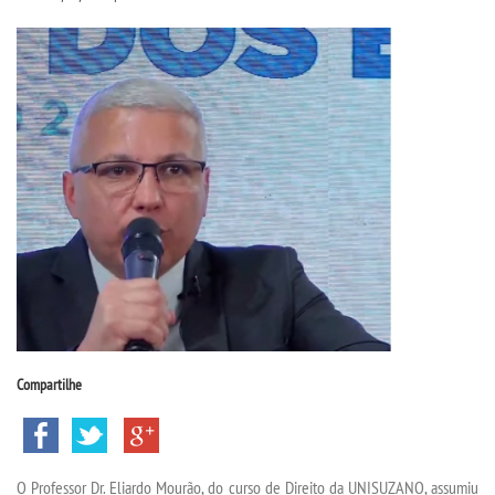
CPA
CPSA
COLAP
ATENDIMENTO PSICOPEDAGÃ³GICO
CURSOS
BACHARELADOS
LICENCIATURAS
Compartilhe
TECNOLÃ³GICOS
O Professor Dr. Eliardo Mourão, do curso de Direito da UNISUZANO, assumiu