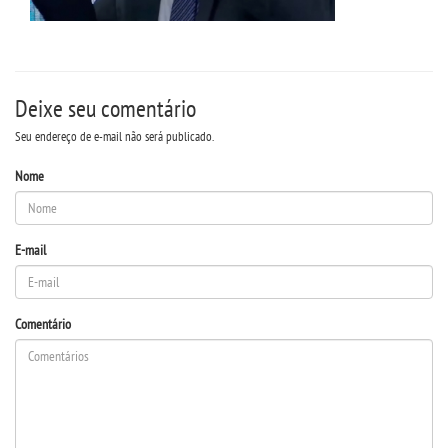
DESTAQUES
Deixe seu comentário
REVISTAS ELETRÃ´NICAS
Seu endereço de e-mail não será publicado.
REVISTA INTERFACES
Nome
UNIESP NEWS
E-mail
BOLETINS
Comentário
REPOSITÃ³RIO
BIBLIOTECA
DISCENTES