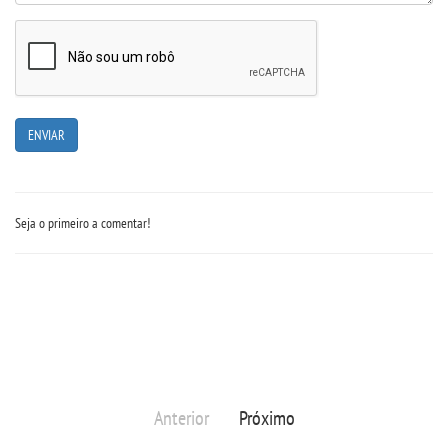
DOCENTES
EAD
EDITAIS
EXTENSÃO
Seja o primeiro a comentar!
FLUXOS
MANUAIS
MATRIZ
Anterior
Próximo
NIVELAMENTO