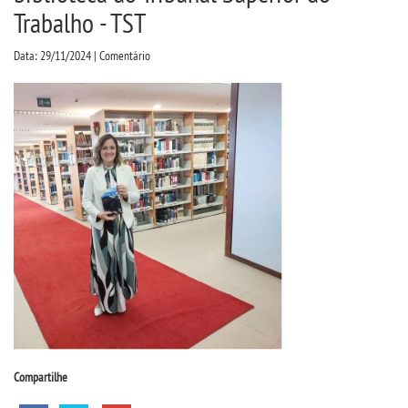
CPA
Trabalho - TST
Data: 29/11/2024 | Comentário
CPSA
COLAP
ATENDIMENTO PSICOPEDAGÃ³GICO
CURSOS
BACHARELADOS
LICENCIATURAS
TECNOLÃ³GICOS
Compartilhe