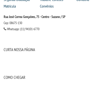
Matrícula
Convênios
OUVIDORIA
Rua José Correa Gonçalves, 75 - Centro - Suzano / SP
PDI
Cep: 08675-130
Whatsapp: (11) 94101-6770
PORTARIAS
PPC
CURTA NOSSA PÁGINA
REGIMENTOS
REGULAMENTOS
COMO CHEGAR
SECRETARIA
SEMANA JURÍDICA