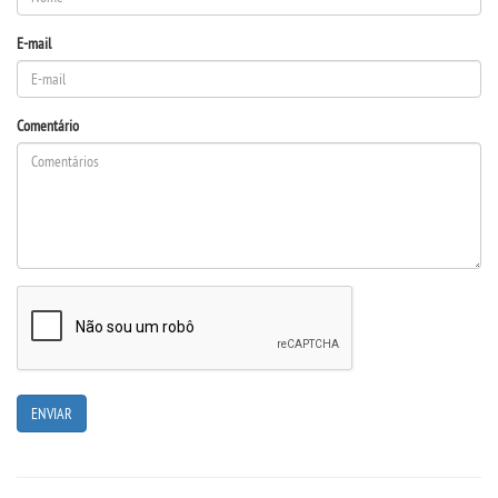
E-mail
DESTAQUES
REVISTAS ELETRÃ´NICAS
Comentário
REVISTA INTERFACES
UNIESP NEWS
BOLETINS
REPOSITÃ³RIO
BIBLIOTECA
DISCENTES