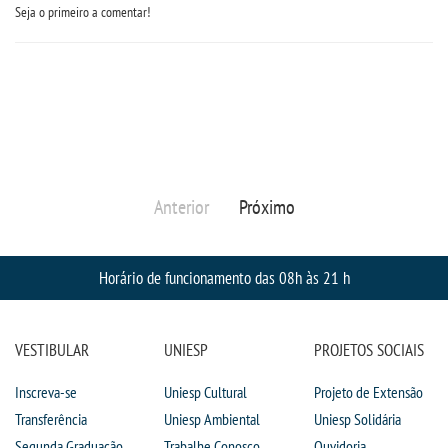
Seja o primeiro a comentar!
DOCENTES
EAD
EDITAIS
Anterior
Próximo
EXTENSÃO
FLUXOS
Horário de funcionamento das 08h às 21 h
MANUAIS
VESTIBULAR
UNIESP
PROJETOS SOCIAIS
MATRIZ
Inscreva-se
Uniesp Cultural
Projeto de Extensão
Transferência
Uniesp Ambiental
Uniesp Solidária
NIVELAMENTO
Segunda Graduação
Trabalhe Conosco
Ouvidoria