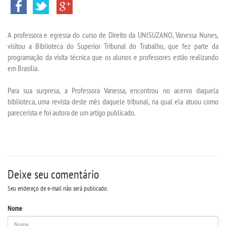
VESTIBULAR
INSCREVA-SE
A professora e egressa do curso de Direito da UNISUZANO, Vanessa Nunes,
visitou a Biblioteca do Superior Tribunal do Trabalho, que fez parte da
programação da visita técnica que os alunos e professores estão realizando
VALORES
em Brasília.
TRANSFERÃªNCIA
Para sua surpresa, a Professora Vanessa, encontrou no acervo daquela
biblioteca, uma revista deste mês daquele tribunal, na qual ela atuou como
parecerista e foi autora de um artigo publicado.
SEGUNDA GRADUAÃ§Ã£O
MATRÃ­CULA
EDITAL
Deixe seu comentário
Seu endereço de e-mail não será publicado.
REEMBOLSO
Nome
PUBLICAÃ§ÃΜES